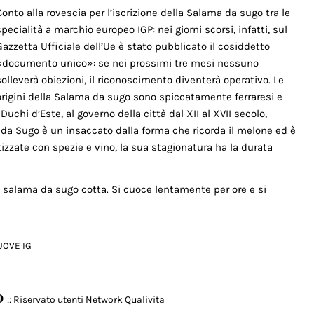
Conto alla rovescia per l’iscrizione della Salama da sugo tra le
specialità a marchio europeo IGP: nei giorni scorsi, infatti, sul
Gazzetta Ufficiale dell’Ue è stato pubblicato il cosiddetto
«documento unico»: se nei prossimi tre mesi nessuno
solleverà obiezioni, il riconoscimento diventerà operativo. Le
origini della Salama da sugo sono spiccatamente ferraresi e
uchi d’Este, al governo della città dal XII al XVII secolo,
 da Sugo è un insaccato dalla forma che ricorda il melone ed è
zzate con spezie e vino, la sua stagionatura ha la durata
i salama da sugo cotta. Si cuoce lentamente per ore e si
UOVE IG
o
:: Riservato utenti Network Qualivita