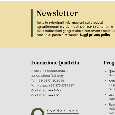
Newsletter
Tutte le principali informazioni sui prodotti
agroalimentari e vitivinicoli DOP IGP STG italiani e
sulle indicazioni geografiche direttamente nella tu
Leggi privacy policy
casella di posta elettronica.
Fondazione Qualivita
Proge
Sede Via Fontebranda 69
Qua
Ban
53100 Siena (Si) Italy
Tel. +39 0577 1503049
Atla
La 
Whatsapp. +39 375 6797337
STG
Contattaci via E-Mail
Oss
Contattaci via PEC
Dati
Rap
Ind
IGP