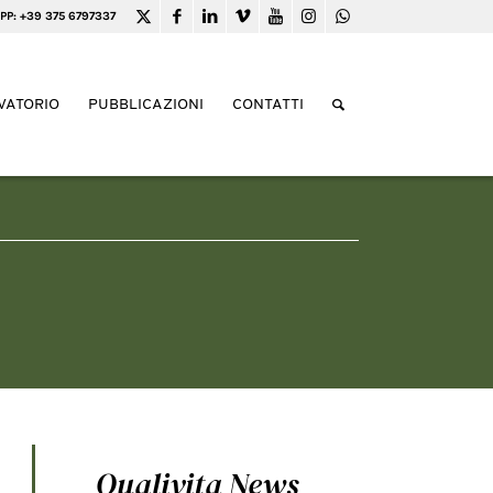
PP: +39 375 6797337
VATORIO
PUBBLICAZIONI
CONTATTI
Qualivita News