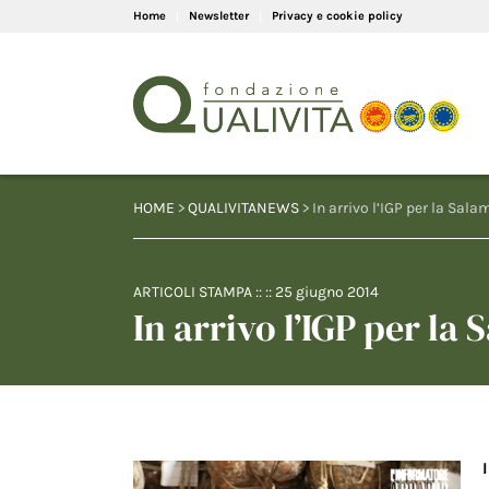
Home
Newsletter
Privacy e cookie policy
HOME
>
QUALIVITANEWS
> In arrivo l’IGP per la Sal
ARTICOLI STAMPA
:: ::
25 giugno 2014
In arrivo l’IGP per la