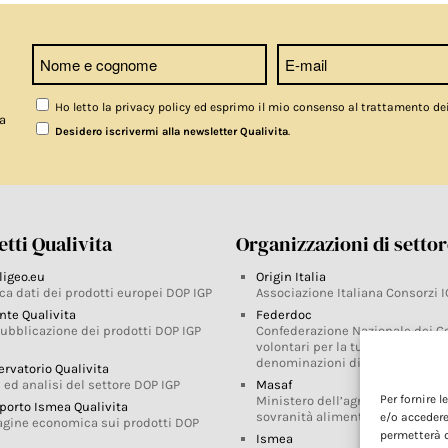
Ho letto la privacy policy ed esprimo il mio consenso al trattamento de
a
.
Desidero iscrivermi alla newsletter Qualivita
tti Qualivita
Organizzazioni di setto
ligeo.eu
Origin Italia
ca dati dei prodotti europei DOP IGP
Associazione Italiana Consorzi I
nte Qualivita
Federdoc
pubblicazione dei prodotti DOP IGP
Confederazione Nazionale dei C
volontari per la tutela delle
denominazioni di origine
ervatorio Qualivita
 ed analisi del settore DOP IGP
Masaf
Per fornire 
Ministero dell’agricoltura, della
porto Ismea Qualivita
sovranità alimentare e delle for
e/o accedere
agine economica sui prodotti DOP
permetterà d
Ismea