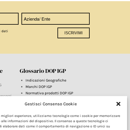
i dati
re
Glossario DOP IGP
Indicazioni Geografiche
G
Marchi DOP IGP
Normativa prodotti DOP IGP
onsorzi
Consorzi di Tutela
Gestisci Consenso Cookie
Farm To Fork e prodotti DOP IGP
Dop economy
le migliori esperienze, utilizziamo tecnologie come i cookie per memorizzare
Riforma Sistema IG
este
 alle informazioni del dispositivo. Il consenso a queste tecnologie ci
Turismo DOP
i elaborare dati come il comportamento di navigazione o ID unici su