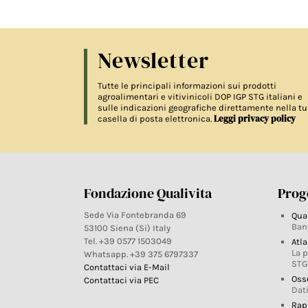
Newsletter
Tutte le principali informazioni sui prodotti
agroalimentari e vitivinicoli DOP IGP STG italiani e
sulle indicazioni geografiche direttamente nella tu
Leggi privacy policy
casella di posta elettronica.
Fondazione Qualivita
Proge
Sede Via Fontebranda 69
Qua
Ban
53100 Siena (Si) Italy
Tel. +39 0577 1503049
Atla
La 
Whatsapp. +39 375 6797337
STG
Contattaci via E-Mail
Oss
Contattaci via PEC
Dati
Rap