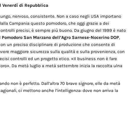
Il Venerdì di Repubblica
Lungo, nervoso, consistente. Non a caso negli USA importano
dalla Campania questo pomodoro, che oggi grazie a dei
controlli precisi, è sempre più buono. Da giugno del 1999 è nato
l
Pomodoro San Marzano dell’Agro Sarnese-Nocerino DOP
,
con un preciso disciplinare di produzione che consente di
avere maggiore sicurezza sulla qualità e sulla provenienza, con
cisi controlli ed un progetto etico. «II business non è fare
oro». Da metà luglio a metà settembre inizia la raccolta ulna
ando non è perfetto. Dall’altra 70 brave signore, elle da metà
stagionali, ci mettono anche l’intelligenza: dove non arriva la