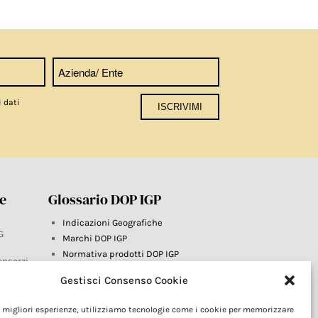
i dati
re
Glossario DOP IGP
Indicazioni Geografiche
G
Marchi DOP IGP
Normativa prodotti DOP IGP
onsorzi
Consorzi di Tutela
Gestisci Consenso Cookie
Farm To Fork e prodotti DOP IGP
Dop economy
le migliori esperienze, utilizziamo tecnologie come i cookie per memorizzare
Riforma Sistema IG