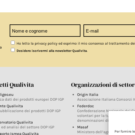
Ho letto la privacy policy ed esprimo il mio consenso al trattamento de
a
.
Desidero iscrivermi alla newsletter Qualivita
tti Qualivita
Organizzazioni di setto
ligeo.eu
Origin Italia
ca dati dei prodotti europei DOP IGP
Associazione Italiana Consorzi I
nte Qualivita
Federdoc
pubblicazione dei prodotti DOP IGP
Confederazione Nazionale dei C
volontari per la tutela delle
denominazioni di origine
ervatorio Qualivita
 ed analisi del settore DOP IGP
Masaf
Per fornire 
Ministero dell’agricoltura, della
porto Ismea Qualivita