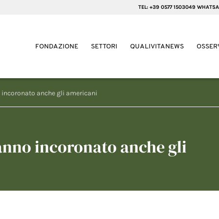
TEL: +39 0577 1503049 WHATSA
FONDAZIONE
SETTORI
QUALIVITANEWS
OSSER
o incoronato anche gli americani
hanno incoronato anche gli