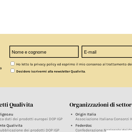
Ho letto la privacy policy ed esprimo il mio consenso al trattamento de
a
.
Desidero iscrivermi alla newsletter Qualivita
tti Qualivita
Organizzazioni di setto
ligeo.eu
Origin Italia
ca dati dei prodotti europei DOP IGP
Associazione Italiana Consorzi I
nte Qualivita
Federdoc
pubblicazione dei prodotti DOP IGP
Confederazione Nazionale dei C