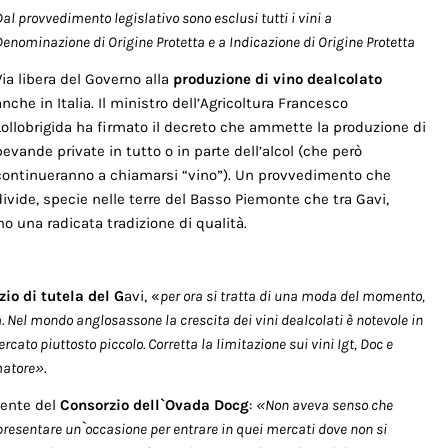
al provvedimento legislativo sono esclusi tutti i vini a
Denominazione di Origine Protetta e a Indicazione di Origine Protetta
Via libera del Governo alla
produzione di vino dealcolato
anche in Italia. Il ministro dell’Agricoltura Francesco
Lollobrigida ha firmato il decreto che ammette la produzione di
bevande private in tutto o in parte dell’alcol (che però
continueranno a chiamarsi “vino”). Un provvedimento che
divide, specie nelle terre del Basso Piemonte che tra Gavi,
 una radicata tradizione di qualità.
io di tutela del G
avi, «
per ora si tratta di una moda del momento,
à. Nel mondo anglosassone la crescita dei vini dealcolati è notevole in
ato piuttosto piccolo. Corretta la limitazione sui vini Igt, Doc e
matore»
.
dente del
Consorzio dell`Ovada Docg
:
«Non aveva senso che
appresentare un`occasione per entrare in quei mercati dove non si