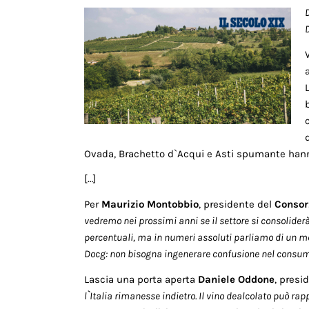
D
Ovada, Brachetto d`Acqui e Asti spumante hanno
[…]
Per
Maurizio Montobbio
, presidente del
Consorz
vedremo nei prossimi anni se il settore si consolider
percentuali, ma in numeri assoluti parliamo di un merc
Docg: non bisogna ingenerare confusione nel consu
Lascia una porta aperta
Daniele Oddone
, presi
l`Italia rimanesse indietro. Il vino dealcolato può r