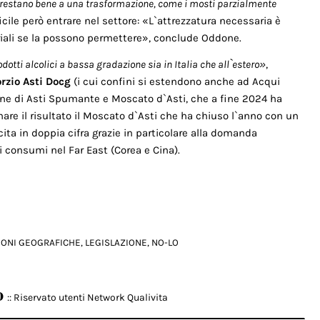
 prestano bene a una trasformazione, come i mosti parzialmente
ficile però entrare nel settore: «L`attrezzatura necessaria è
riali se la possono permettere», conclude Oddone.
otti alcolici a bassa gradazione sia in Italia che all`estero»
,
rzio Asti Docg
(i cui confini si estendono anche ad Acqui
ne di Asti Spumante e Moscato d`Asti, che a fine 2024 ha
ainare il risultato il Moscato d`Asti che ha chiuso l`anno con un
scita in doppia cifra grazie in particolare alla domanda
i consumi nel Far East (Corea e Cina).
IONI GEOGRAFICHE
,
LEGISLAZIONE
,
NO-LO
o
:: Riservato utenti Network Qualivita