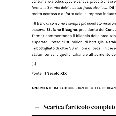
consumano alcolici, oppure per quei prodotti che si
fermentati e i vini dolci a basso grado alcolico»
. Dif
molto costosa e di fatto solo le imprese indust
«Il trend di consumo è sempre più orientato verso prod
osserva
Stefano Ricagno
, presidente del
Conso
Terme), commentando il bilancio della produzio
superato il tetto di 90 milioni di bottiglie. A tr
imbottigliato di oltre 33 milioni di pezzi, in cre
statunitense, a quella italiana e all`aumento de
[…]
Fonte:
Il Secolo XIX
ARGOMENTI TRATTATI:
CONSORZI DI TUTELA
,
INDICAZ
Scarica l'articolo complet