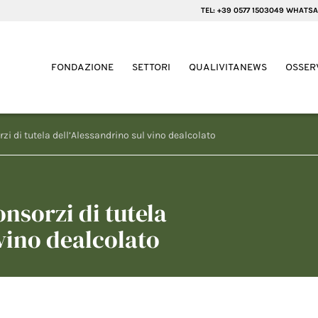
TEL: +39 0577 1503049 WHATSA
FONDAZIONE
SETTORI
QUALIVITANEWS
OSSER
rzi di tutela dell’Alessandrino sul vino dealcolato
onsorzi di tutela
 vino dealcolato