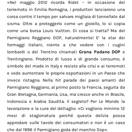
«Nel maggio 2012 ricorda Ridet – in occasione del
terremoto in Emilia Romagna, i produttori lanciarono una
corsa contro il tempo per salvare migliaia di tonnellate dal
sisma. Oltre a proteggerlo come un gioiello, lo si copia
come una borsa Louis Vuitton. Di cosa si tratta? Ma del
Parmigiano Reggiano DOP, naturalmente! E’ la star dei
formaggi italiani, niente a che vedere con i cugini
lombardi o del Trentino chiamati
Grana Padano DOP
e
Trentingrano. Prodotto di lusso e di grande consumo, è
simbolo del made in Italy e resiste alla crisi e ai terremoti
e vede aumentare le proprie esportazioni in un Paese che
invece ristagna. Nella hit parade dei paesi amanti del
Parmigiano Reggiano, al primo posto la Francia, seguita da
Gran Bretagna, Germania, Usa, ma cresce anche in Brasile,
Indonesia e Arabia Saudita. Il segreto? Per Le Monde la
lavorazione e la cura del dettaglio: «Ci vogliono minimo 12
mesi di stagionatura perché questa delizia possa
approdare sulle tavole dei consumatori e non è un caso
che dal 1996 il Parmigiano goda del marchio Dop».