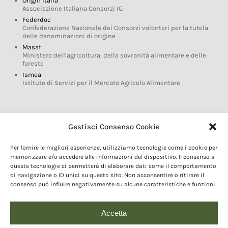
Origin Italia
Associazione Italiana Consorzi IG
Federdoc
Confederazione Nazionale dei Consorzi volontari per la tutela
delle denominazioni di origine
Masaf
Ministero dell’agricoltura, della sovranità alimentare e delle
foreste
Ismea
Istituto di Servizi per il Mercato Agricolo Alimentare
Glossario DOP IGP
Gestisci Consenso Cookie
Indicazioni Geografiche
Per fornire le migliori esperienze, utilizziamo tecnologie come i cookie per
Marchi DOP IGP
memorizzare e/o accedere alle informazioni del dispositivo. Il consenso a
Normativa prodotti DOP IGP
queste tecnologie ci permetterà di elaborare dati come il comportamento
Consorzi di Tutela
di navigazione o ID unici su questo sito. Non acconsentire o ritirare il
consenso può influire negativamente su alcune caratteristiche e funzioni.
Farm To Fork e prodotti DOP IGP
Dop economy
Riforma Sistema IG
Accetta
Turismo DOP