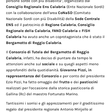
persone sorde con più disabilità”, organizzato dal
Consiglio Regionale Ens Calabria
(Ente Nazionale Sordi)
con la collaborazione dell’area
CoNaSD
(Comitato
Nazionale Sordi con più Disabilità) della
Sede Centrale
ENS
ed il patrocinio di
Regione Calabria
,
Consiglio
Regionale della Calabria
,
FAND Calabria
e
FISH
Calabria
ha avuto anche un coprotagonista che è stato il
Bergamotto di Reggio Calabria
.
Il
Consorzio di Tutela del Bergamotto di Reggio
Calabria
, infatti, ha deciso di puntare da tempo le
attenzioni anche sul
sociale
e su quegli aspetti meno
approfonditi della quotidianità.
Giovanna Pizzi, in
rappresentanza del Consorzio
e per conto del presidente
Ezio Pizzi, ha fatto omaggio del
frutto
e dei
pasticcini
realizzati per l’occasione dalla storica pasticceria di
Gallina (Rc) del maestro Fortunato Marino.
Tantissimi i sorrisi e gli apprezzamenti per il graditissimo
regalo: dal presidente regionale Antonio Mirijello al