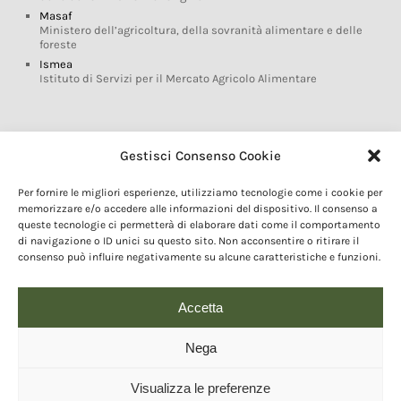
Masaf
Ministero dell’agricoltura, della sovranità alimentare e delle
foreste
Ismea
Istituto di Servizi per il Mercato Agricolo Alimentare
Glossario DOP IGP
Gestisci Consenso Cookie
Indicazioni Geografiche
Per fornire le migliori esperienze, utilizziamo tecnologie come i cookie per
Marchi DOP IGP
memorizzare e/o accedere alle informazioni del dispositivo. Il consenso a
Normativa prodotti DOP IGP
queste tecnologie ci permetterà di elaborare dati come il comportamento
Consorzi di Tutela
di navigazione o ID unici su questo sito. Non acconsentire o ritirare il
consenso può influire negativamente su alcune caratteristiche e funzioni.
Farm To Fork e prodotti DOP IGP
Dop economy
Riforma Sistema IG
Accetta
Turismo DOP
Nega
Visualizza le preferenze