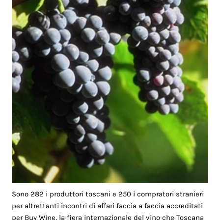
Sono 282 i produttori toscani e 250 i compratori stranieri
per altrettanti incontri di affari faccia a faccia accreditati
per Buy Wine, la fiera internazionale del vino che Toscana