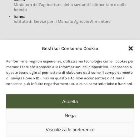
Ministero dell’agricoltura, della sovranità alimentare e delle
foreste
Ismea
Istituto di Servizi per il Mercato Agricolo Alimentare
Glossario DOP IGP
Gestisci Consenso Cookie
Indicazioni Geografiche
Per fornire le migliori esperienze, utilizziamo tecnologie come i cookie per
Marchi DOP IGP
memorizzare e/o accedere alle informazioni del dispositivo. Il consenso a
Normativa prodotti DOP IGP
queste tecnologie ci permetterà di elaborare dati come il comportamento
Consorzi di Tutela
di navigazione o ID unici su questo sito. Non acconsentire o ritirare il
consenso può influire negativamente su alcune caratteristiche e funzioni.
Farm To Fork e prodotti DOP IGP
Dop economy
Riforma Sistema IG
Accetta
Turismo DOP
Nega
Visualizza le preferenze
© 2020 Copyright - Fondazione Qualivita :: Credits:
IDEM ADV Grafica web