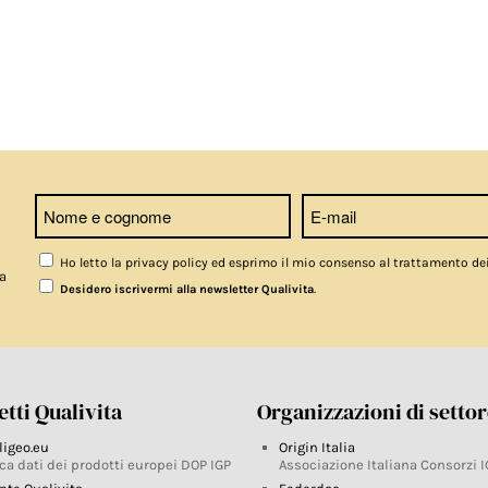
Ho letto la privacy policy ed esprimo il mio consenso al trattamento de
a
.
Desidero iscrivermi alla newsletter Qualivita
tti Qualivita
Organizzazioni di setto
ligeo.eu
Origin Italia
ca dati dei prodotti europei DOP IGP
Associazione Italiana Consorzi I