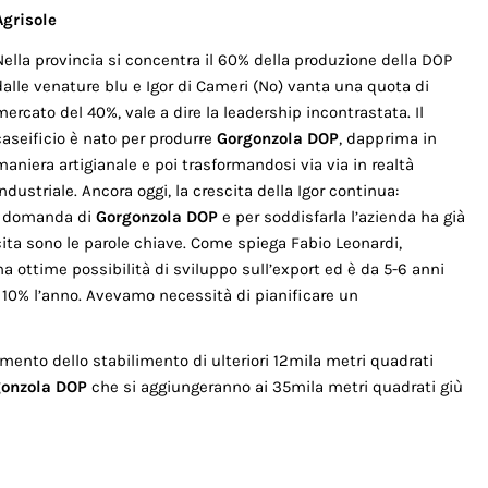
Agrisole
Nella provincia si concentra il 60% della produzione della DOP
dalle venature blu e Igor di Cameri (No) vanta una quota di
mercato del 40%, vale a dire la leadership incontrastata. Il
caseificio è nato per produrre
Gorgonzola DOP
, dapprima in
maniera artigianale e poi trasformandosi via via in realtà
industriale. Ancora oggi, la crescita della Igor continua:
la domanda di
Gorgonzola DOP
e per soddisfarla l’azienda ha già
ita sono le parole chiave. Come spiega Fabio Leonardi,
a ottime possibilità di sviluppo sull’export ed è da 5-6 anni
 10% l’anno. Avevamo necessità di pianificare un
mento dello stabilimento di ulteriori 12mila metri quadrati
onzola DOP
che si aggiungeranno ai 35mila metri quadrati giù