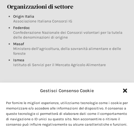
Organizzazioni di settore
Origin Italia
Associazione Italiana Consorzi IG
Federdoc
Confederazione Nazionale dei Consorzi volontari per la tutela
delle denominazioni di origine
Masaf
Ministero dell’agricoltura, della sovranità alimentare e delle
foreste
Ismea
Istituto di Servizi per il Mercato Agricolo Alimentare
Glossario DOP IGP
Gestisci Consenso Cookie
Indicazioni Geografiche
Per fornire le migliori esperienze, utilizziamo tecnologie come i cookie per
Marchi DOP IGP
memorizzare e/o accedere alle informazioni del dispositivo. Il consenso a
Normativa prodotti DOP IGP
queste tecnologie ci permetterà di elaborare dati come il comportamento
Consorzi di Tutela
di navigazione o ID unici su questo sito. Non acconsentire o ritirare il
consenso può influire negativamente su alcune caratteristiche e funzioni.
Farm To Fork e prodotti DOP IGP
Dop economy