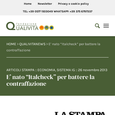
Home
Newsletter
Privacy e cookie policy
TEL: +39 0577 1503049 WHATSAPP: +39 375 6797337
HOME
>
QUALIVITANEWS
> E’ nato “Italcheck” per battere la
contraffazione
ARTICOLI STAMPA
::
ECONOMIA
,
SISTEMA IG
::
26 novembre 2013
E’ nato “Italcheck” per battere la
contraffazione