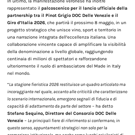
In ultimo, la manifestazione veronese ha inoltre
rappresentato il
palcoscenico per il lancio ufficiale della
partnership tra il Pinot Grigio DOC Delle Venezie e il
Giro d’Italia 2026
, che partirà il prossimo 8 maggio, in un
progetto strategico che unisce vino, sport e territorio in
una narrazione integrata dell’eccellenza italiana. Una
collaborazione vincente capace di amplificare la visibilità
della denominazione a livello globale, raggiungendo
centinaia di milioni di spettatori e rafforzandone
ulteriormente il ruolo di ambasciatore del Made in Italy
nel mondo.
“
La stagione fieristica 2026 restituisce un quadro articolato ma
incoraggiante nel quale, accanto alle criticità che caratterizzano
lo scenario internazionale, emergono segnali di fiducia e di
capacità di adattamento da parte del settore
– ha detto
Stefano Sequino, Direttore del Consorzio DOC Delle
Venezie
–
Le principali fiere di riferimento si confermano, in
questo senso, appuntamenti strategici non solo per la
promozione istituzionale, ma anche come luoghi privilegiati di