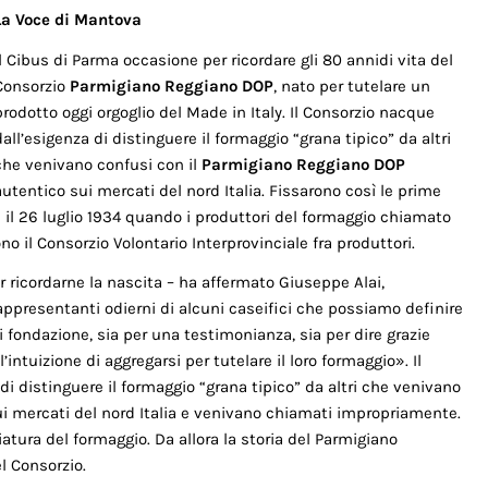
La Voce di Mantova
Il Cibus di Parma occasione per ricordare gli 80 annidi vita del
Consorzio
Parmigiano Reggiano DOP
, nato per tutelare un
prodotto oggi orgoglio del Made in Italy. Il Consorzio nacque
dall’esigenza di distinguere il formaggio “grana tipico” da altri
che venivano confusi con il
Parmigiano Reggiano DOP
autentico sui mercati del nord Italia. Fissarono così le prime
ra il 26 luglio 1934 quando i produttori del formaggio chiamato
o il Consorzio Volontario Interprovinciale fra produttori.
 ricordarne la nascita – ha affermato Giuseppe Alai,
appresentanti odierni di alcuni caseifici che possiamo definire
di fondazione, sia per una testimonianza, sia per dire grazie
intuizione di aggregarsi per tutelare il loro formaggio». Il
di distinguere il formaggio “grana tipico” da altri che venivano
i mercati del nord Italia e venivano chiamati impropriamente.
iatura del formaggio. Da allora la storia del Parmigiano
l Consorzio.