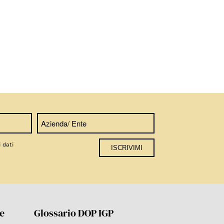
i dati
re
Glossario DOP IGP