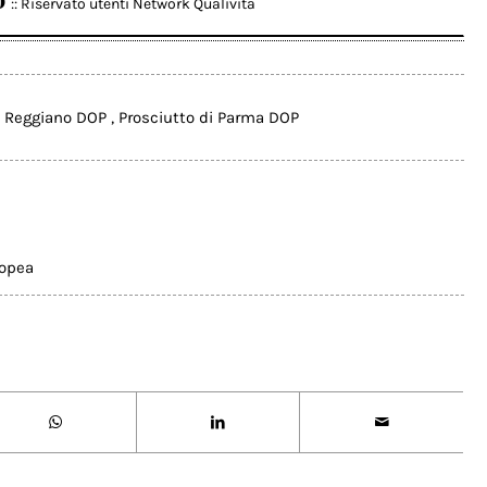
:: Riservato utenti Network Qualivita
o Reggiano DOP
,
Prosciutto di Parma DOP
ropea