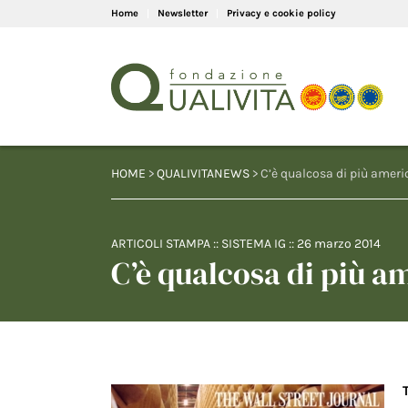
Home
Newsletter
Privacy e cookie policy
HOME
>
QUALIVITANEWS
> C’è qualcosa di più amer
ARTICOLI STAMPA
::
SISTEMA IG
::
26 marzo 2014
C’è qualcosa di più 