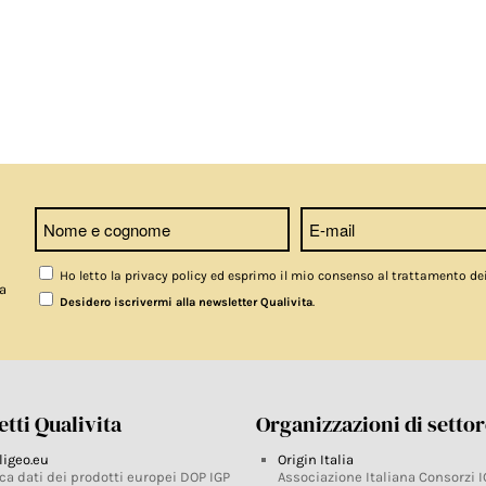
Ho letto la privacy policy ed esprimo il mio consenso al trattamento de
a
.
Desidero iscrivermi alla newsletter Qualivita
tti Qualivita
Organizzazioni di setto
ligeo.eu
Origin Italia
ca dati dei prodotti europei DOP IGP
Associazione Italiana Consorzi I