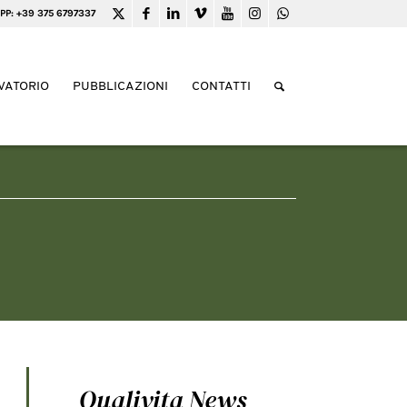
PP: +39 375 6797337
VATORIO
PUBBLICAZIONI
CONTATTI
Qualivita News