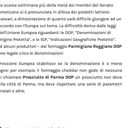
La scorsa settimana più della metà dei membri del Senato
americano si è pronunciata in difesa dei prodotti lattiero-
caseari, a dimostrazione di quanto sarà difficile giungere ad un
accordo con l’Europa sul tema. La difficoltà deriva dalle leggi
dell’Unione Europea riguardanti le DOP, “Denominazioni di
Origine Protetta”, e le IGP, “Indicazioni Geografiche Protette”.
ad alcuni produttori – dal formaggio
Parmigiano Reggiano DOP
ione legale circa le denominazioni
mmissione Europea stabilisce se la denominazione è o meno
sogno: per esempio il formaggio cheddar non gode di nessuna
rsi chiamare
Prosciutto di Parma DOP
un prosciutto non deve
lla città di Parma, ma deve rispettare una serie di parametri
aiali e altro.
o