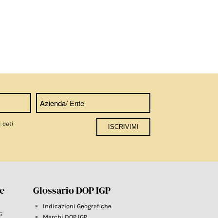
i dati
re
Glossario DOP IGP
Indicazioni Geografiche
G
Marchi DOP IGP