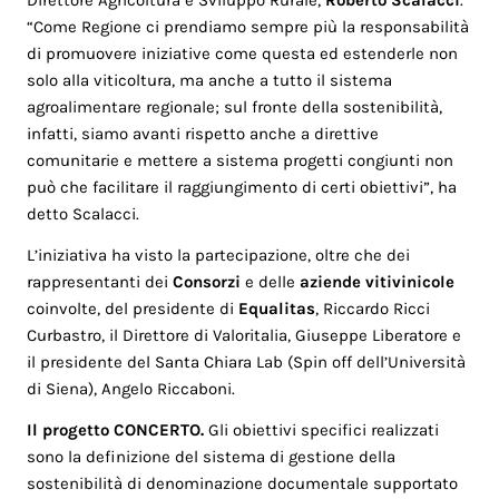
Direttore Agricoltura e Sviluppo Rurale,
Roberto Scalacci
.
“Come Regione ci prendiamo sempre più la responsabilità
di promuovere iniziative come questa ed estenderle non
solo alla viticoltura, ma anche a tutto il sistema
agroalimentare regionale; sul fronte della sostenibilità,
infatti, siamo avanti rispetto anche a direttive
comunitarie e mettere a sistema progetti congiunti non
può che facilitare il raggiungimento di certi obiettivi”, ha
detto Scalacci.
L’iniziativa ha visto la partecipazione, oltre che dei
rappresentanti dei
Consorzi
e delle
aziende vitivinicole
coinvolte, del presidente di
Equalitas
, Riccardo Ricci
Curbastro, il Direttore di Valoritalia, Giuseppe Liberatore e
il presidente del Santa Chiara Lab (Spin off dell’Università
di Siena), Angelo Riccaboni.
Il progetto CONCERTO.
Gli obiettivi specifici realizzati
sono la definizione del sistema di gestione della
sostenibilità di denominazione documentale supportato