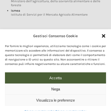
Ministero dell’agricoltura, della sovranità alimentare e delle
foreste
Ismea
Istituto di Servizi per il Mercato Agricolo Alimentare
Glossario DOP IGP
Gestisci Consenso Cookie
Indicazioni Geografiche
Per fornire le migliori esperienze, utilizziamo tecnologie come i cookie per
Marchi DOP IGP
memorizzare e/o accedere alle informazioni del dispositivo. Il consenso a
Normativa prodotti DOP IGP
queste tecnologie ci permetterà di elaborare dati come il comportamento
Consorzi di Tutela
di navigazione o ID unici su questo sito. Non acconsentire o ritirare il
consenso può influire negativamente su alcune caratteristiche e funzioni.
Farm To Fork e prodotti DOP IGP
Dop economy
Riforma Sistema IG
Accetta
Turismo DOP
Nega
Visualizza le preferenze
© 2020 Copyright - Fondazione Qualivita :: Credits:
IDEM ADV Grafica web
comunicazione