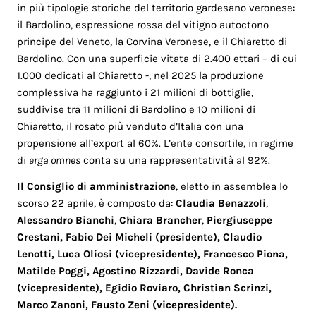
in più tipologie storiche del territorio gardesano veronese:
il Bardolino, espressione rossa del vitigno autoctono
principe del Veneto, la Corvina Veronese, e il Chiaretto di
Bardolino. Con una superficie vitata di 2.400 ettari – di cui
1.000 dedicati al Chiaretto -, nel 2025 la produzione
complessiva ha raggiunto i 21 milioni di bottiglie,
suddivise tra 11 milioni di Bardolino e 10 milioni di
Chiaretto, il rosato più venduto d’Italia con una
propensione all’export al 60%. L’ente consortile, in regime
di
erga omnes
conta su una rappresentatività al 92%.
Il Consiglio di amministrazione
, eletto in assemblea lo
scorso 22 aprile, è composto da:
Claudia Benazzoli
,
Alessandro Bianchi
,
Chiara Brancher
,
Piergiuseppe
Crestani, Fabio Dei Micheli (presidente), Claudio
Lenotti, Luca Oliosi (vicepresidente), Francesco Piona,
Matilde Poggi, Agostino Rizzardi, Davide Ronca
(vicepresidente), Egidio Roviaro, Christian Scrinzi,
Marco Zanoni, Fausto Zeni (vicepresidente).