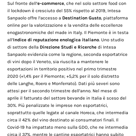
Sul fronte dell’
e-commerce
, che nel solo settore food con
il lockdown è cresciuto del 55% rispetto al 2019, Intesa
Sanpaolo offre l’accesso a
Destination Gusto
, piattaforma
online per la valorizzazione e la vendita delle eccellenze
enogastronomiche del made in Italy. Il Piemonte è in testa
all’
Indice di reputazione enologica italiano
. Uno studio
di settore della
Direzione Studi e Ricerche
di Intesa
Sanpaolo evidenzia come la regione, seconda esportatrice
di vini dopo il Veneto, sia riuscita a mantenere le
esportazioni in territorio positivo nel primo trimestre
2020 (+1,4% per il Piemonte; +5,2% per il solo distretto
delle Langhe, Roero e Monferrato). Dati più severi sono
attesi per il secondo trimestre dell’anno. Nel mese di
aprile il fatturato del settore bevande in Italia è sceso del
30%. Più penalizzate le imprese non esportatrici,
soprattutto quelle legate al canale Horeca, che intermedia
circa il 42% del vino destinato ai consumatori finali. Il
Covid-19 ha impattato meno sulla GDO, che ne intermedia
circa il 37%, mentre le cantine esportatrici hanno subito