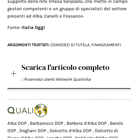
supporto della rete Intesa Sanpaolo, che mette in campo
gestori competenti e un gruppo di specialisti del settore
presenti ad Alba, Canelli e Fossano».
Fonte:
Italia Oggi
ARGOMENTI TRATTATI:
CONSORZI DI TUTELA
,
FINANZIAMENTI
Scarica l'articolo completo
:: Riservato utenti Network Qualivita
Alba DOP
,
Barbaresco DOP
,
Barbera d’Alba DOP
,
Barolo
DOP
,
Dogliani DOP
,
Dolcetto d’Alba DOP
,
Dolcetto di
Diano d’Alba DOP
,
Langhe DOP
,
Nebbiolo d’Alba DOP
,