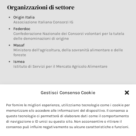
Organizzazioni di settore
Origin Italia
Associazione Italiana Consorzi IG
Federdoc
Confederazione Nazionale dei Consorzi volontari per la tutela
delle denominazioni di origine
Masaf
Ministero dell’agricoltura, della sovranità alimentare e delle
foreste
Ismea
Istituto di Servizi per il Mercato Agricolo Alimentare
Glossario DOP IGP
Gestisci Consenso Cookie
Indicazioni Geografiche
Per fornire le migliori esperienze, utilizziamo tecnologie come i cookie per
Marchi DOP IGP
memorizzare e/o accedere alle informazioni del dispositivo. Il consenso a
Normativa prodotti DOP IGP
queste tecnologie ci permetterà di elaborare dati come il comportamento
Consorzi di Tutela
di navigazione o ID unici su questo sito. Non acconsentire o ritirare il
consenso può influire negativamente su alcune caratteristiche e funzioni.
Farm To Fork e prodotti DOP IGP
Dop economy