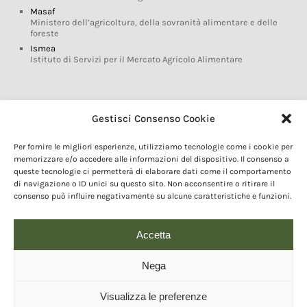
Masaf
Ministero dell’agricoltura, della sovranità alimentare e delle
foreste
Ismea
Istituto di Servizi per il Mercato Agricolo Alimentare
Glossario DOP IGP
Gestisci Consenso Cookie
Indicazioni Geografiche
Per fornire le migliori esperienze, utilizziamo tecnologie come i cookie per
Marchi DOP IGP
memorizzare e/o accedere alle informazioni del dispositivo. Il consenso a
Normativa prodotti DOP IGP
queste tecnologie ci permetterà di elaborare dati come il comportamento
Consorzi di Tutela
di navigazione o ID unici su questo sito. Non acconsentire o ritirare il
consenso può influire negativamente su alcune caratteristiche e funzioni.
Farm To Fork e prodotti DOP IGP
Dop economy
Riforma Sistema IG
Accetta
Turismo DOP
Nega
Visualizza le preferenze
© 2020 Copyright - Fondazione Qualivita :: Credits:
IDEM ADV Grafica web