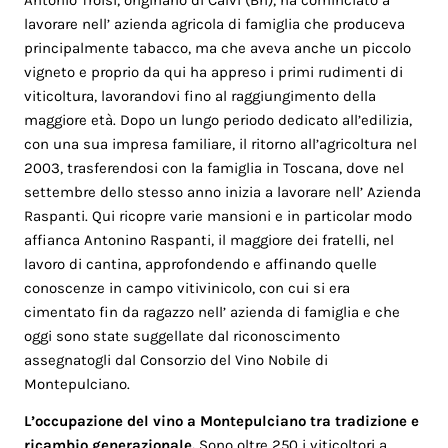
Antonio Troisi, originario di Calvi (Bn), ha cominciato a
lavorare nell’ azienda agricola di famiglia che produceva
principalmente tabacco, ma che aveva anche un piccolo
vigneto e proprio da qui ha appreso i primi rudimenti di
viticoltura, lavorandovi fino al raggiungimento della
maggiore età. Dopo un lungo periodo dedicato all’edilizia,
con una sua impresa familiare, il ritorno all’agricoltura nel
2003, trasferendosi con la famiglia in Toscana, dove nel
settembre dello stesso anno inizia a lavorare nell’ Azienda
Raspanti. Qui ricopre varie mansioni e in particolar modo
affianca Antonino Raspanti, il maggiore dei fratelli, nel
lavoro di cantina, approfondendo e affinando quelle
conoscenze in campo vitivinicolo, con cui si era
cimentato fin da ragazzo nell’ azienda di famiglia e che
oggi sono state suggellate dal riconoscimento
assegnatogli dal Consorzio del Vino Nobile di
Montepulciano.
L’occupazione del vino a Montepulciano tra tradizione e
ricambio generazionale.
Sono oltre 250 i viticoltori a