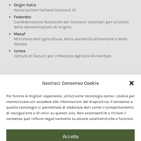
Origin Italia
Associazione Italiana Consorzi IG
Federdoc
Confederazione Nazionale dei Consorzi volontari per la tutela
delle denominazioni di origine
Masaf
Ministero dell’agricoltura, della sovranità alimentare e delle
foreste
Ismea
Istituto di Servizi per il Mercato Agricolo Alimentare
Glossario DOP IGP
Gestisci Consenso Cookie
Indicazioni Geografiche
Per fornire le migliori esperienze, utilizziamo tecnologie come i cookie per
Marchi DOP IGP
memorizzare e/o accedere alle informazioni del dispositivo. Il consenso a
Normativa prodotti DOP IGP
queste tecnologie ci permetterà di elaborare dati come il comportamento
Consorzi di Tutela
di navigazione o ID unici su questo sito. Non acconsentire o ritirare il
consenso può influire negativamente su alcune caratteristiche e funzioni.
Farm To Fork e prodotti DOP IGP
Dop economy
Riforma Sistema IG
Accetta
Turismo DOP