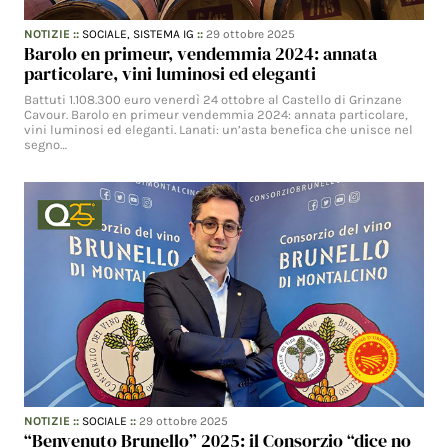
NOTIZIE
::
SOCIALE,
SISTEMA IG
::
29 ottobre 2025
Barolo en primeur, vendemmia 2024: annata
particolare, vini luminosi ed eleganti
Battuti 1.108.300 euro venerdì 24 ottobre al Castello di Grinzane
Cavour. Barolo en primeur vendemmia 2024: annata particolare,
vini luminosi ed eleganti. Lanati: un’asta benefica che unisce nel
segno…
NOTIZIE
::
SOCIALE
::
29 ottobre 2025
“Benvenuto Brunello” 2025: il Consorzio “dice no