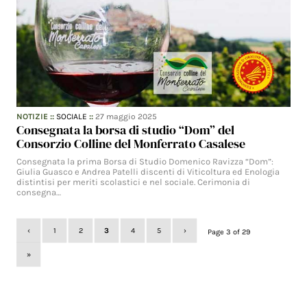
NOTIZIE
::
SOCIALE
::
27 maggio 2025
Consegnata la borsa di studio “Dom” del
Consorzio Colline del Monferrato Casalese
Consegnata la prima Borsa di Studio Domenico Ravizza “Dom”:
Giulia Guasco e Andrea Patelli discenti di Viticoltura ed Enologia
distintisi per meriti scolastici e nel sociale. Cerimonia di
consegna…
‹
1
2
3
4
5
›
Page 3 of 29
»