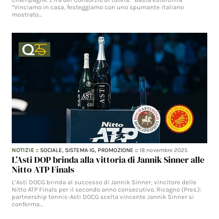
“Vinciamo in casa, festeggiamo con uno spumante italiano
mostrato…
NOTIZIE
::
SOCIALE,
SISTEMA IG,
PROMOZIONE
::
18 novembre 2025
L’Asti DOP brinda alla vittoria di Jannik Sinner alle
Nitto ATP Finals
L’Asti DOCG brinda al successo di Jannik Sinner, vincitore delle
Nitto ATP Finals per il secondo anno consecutivo. Ricagno (Pres.):
partnership tennis-Asti DOCG scelta vincente Jannik Sinner si
conferma…