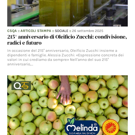
CSQA
::
ARTICOLI STAMPA
::
SOCIALE
::
26 settembre 2025
215° anniversario di Oleificio Zucchi: condivisione,
radici e futuro
In occasione del 215° anniversario, Oleificio Zucchi insieme a
dipendenti e famiglie. Alessia Zucchi: «Espressione concreta dei
valori in cui crediamo da sempre» Nell'anno del suo 215°
anniversario,…