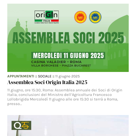
APPUNTAMENTI
::
SOCIALE
::
11 giugno 2025
Assemblea Soci Origin Italia 2025
11 giugno, ore 15:30, Roma: Assemblea annuale dei Soci di Origin
Italia, conclusioni del Ministro dell’Agricoltura Francesco
Lollobrigida Mercoledì 11 giugno alle ore 15:30 si terrà a Roma,
presso…