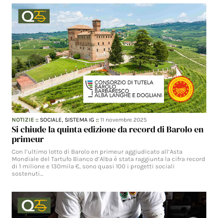
NOTIZIE
::
SOCIALE,
SISTEMA IG
::
11 novembre 2025
Si chiude la quinta edizione da record di Barolo en
primeur
Con l’ultimo lotto di Barolo en primeur aggiudicato all’Asta
Mondiale del Tartufo Bianco d’Alba è stata raggiunta la cifra record
di 1 milione e 130mila €, sono quasi 100 i progetti sociali
sostenuti…