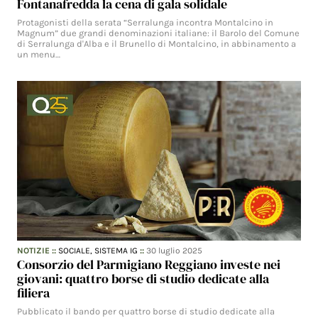
Fontanafredda la cena di gala solidale
Protagonisti della serata “Serralunga incontra Montalcino in
Magnum” due grandi denominazioni italiane: il Barolo del Comune
di Serralunga d'Alba e il Brunello di Montalcino, in abbinamento a
un menu…
NOTIZIE
::
SOCIALE,
SISTEMA IG
::
30 luglio 2025
Consorzio del Parmigiano Reggiano investe nei
giovani: quattro borse di studio dedicate alla
filiera
Pubblicato il bando per quattro borse di studio dedicate alla