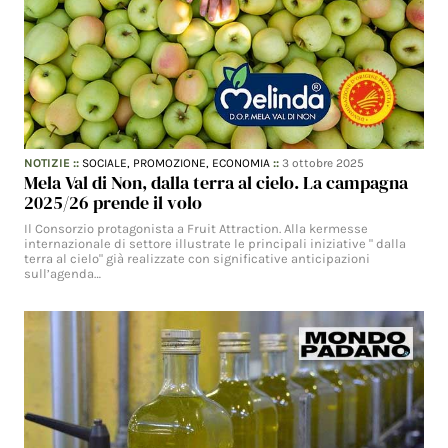
NOTIZIE
::
SOCIALE,
PROMOZIONE,
ECONOMIA
::
3 ottobre 2025
Mela Val di Non, dalla terra al cielo. La campagna
2025/26 prende il volo
Il Consorzio protagonista a Fruit Attraction. Alla kermesse
internazionale di settore illustrate le principali iniziative " dalla
terra al cielo" già realizzate con significative anticipazioni
sull’agenda…