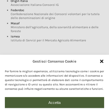
Origin Italia
Associazione Italiana Consorzi IG
Federdoc
Confederazione Nazionale dei Consorzi volontari per la tutela
delle denominazioni di origine
Masaf
Ministero dell’agricoltura, della sovranità alimentare e delle
foreste
Ismea
Istituto di Servizi per il Mercato Agricolo Alimentare
Glossario DOP IGP
Gestisci Consenso Cookie
Indicazioni Geografiche
Per fornire le migliori esperienze, utilizziamo tecnologie come i cookie per
Marchi DOP IGP
memorizzare e/o accedere alle informazioni del dispositivo. Il consenso a
Normativa prodotti DOP IGP
queste tecnologie ci permetterà di elaborare dati come il comportamento
Consorzi di Tutela
di navigazione o ID unici su questo sito. Non acconsentire o ritirare il
consenso può influire negativamente su alcune caratteristiche e funzioni.
Farm To Fork e prodotti DOP IGP
Dop economy
Riforma Sistema IG
Accetta
Turismo DOP