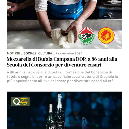
NOTIZIE
::
SOCIALE,
CULTURA
::
7 novembre 2025
Mozzarella di Bufala Campana DOP, a 86 anni alla
Scuola del Consorzio per diventare casari
A 86 anni si iscrive alla Scuola di formazione del Consorzio di
tutela e sogna di aprire un caseificio: ecco la storia di Graciela la
più appassionata allieva del corso per diventare casari All’età…