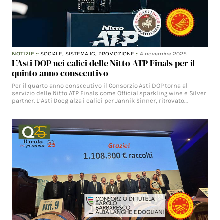
NOTIZIE
::
SOCIALE,
SISTEMA IG,
PROMOZIONE
::
4 novembre 2025
L’Asti DOP nei calici delle Nitto ATP Finals per il
quinto anno consecutivo
Per il quarto anno consecutivo il Consorzio Asti DOP torna al
servizio delle Nitto ATP Finals come Official sparkling wine e Silver
partner. L’Asti Docg alza i calici per Jannik Sinner, ritrovato…