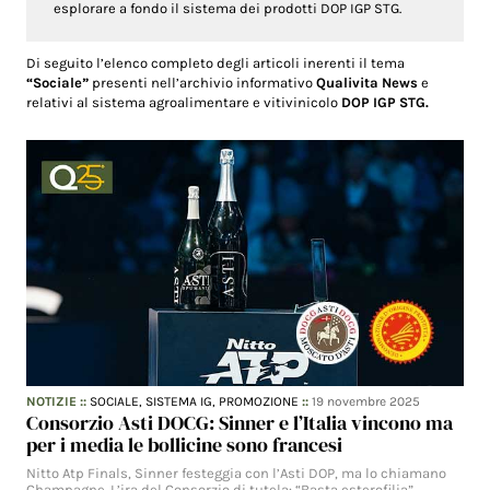
esplorare a fondo il sistema dei prodotti DOP IGP STG.
Di seguito l’elenco completo degli articoli inerenti il tema
“Sociale”
presenti nell’archivio informativo
Qualivita News
e
relativi al sistema agroalimentare e vitivinicolo
DOP IGP STG.
NOTIZIE
::
SOCIALE,
SISTEMA IG,
PROMOZIONE
::
19 novembre 2025
Consorzio Asti DOCG: Sinner e l’Italia vincono ma
per i media le bollicine sono francesi
Nitto Atp Finals, Sinner festeggia con l’Asti DOP, ma lo chiamano
Champagne. L’ira del Consorzio di tutela: “Basta esterofilia”