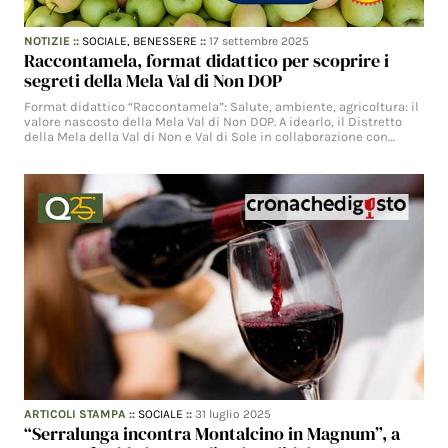
NOTIZIE
::
SOCIALE,
BENESSERE
::
17 settembre 2025
Raccontamela, format didattico per scoprire i
segreti della Mela Val di Non DOP
Format didattico “Raccontamela”: Salute, ambiente, agricoltura: il
valore nascosto della Mela Val di Non DOP. A idearlo, il Distretto
della Mela della Val di Non e Val di Sole in collaborazione con…
ARTICOLI STAMPA
::
SOCIALE
::
31 luglio 2025
“Serralunga incontra Montalcino in Magnum”, a