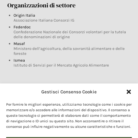
Organizzazioni di settore
Origin Italia
Associazione Italiana Consorzi IG
Federdoc
Confederazione Nazionale dei Consorzi volontari per la tutela
delle denominazioni di origine
Masaf
Ministero dell’agricoltura, della sovranità alimentare e delle
foreste
Ismea
Istituto di Servizi per il Mercato Agricolo Alimentare
Glossario DOP IGP
Gestisci Consenso Cookie
Indicazioni Geografiche
Per fornire le migliori esperienze, utilizziamo tecnologie come i cookie per
Marchi DOP IGP
memorizzare e/o accedere alle informazioni del dispositivo. Il consenso a
Normativa prodotti DOP IGP
queste tecnologie ci permetterà di elaborare dati come il comportamento
Consorzi di Tutela
di navigazione o ID unici su questo sito. Non acconsentire o ritirare il
consenso può influire negativamente su alcune caratteristiche e funzioni.
Farm To Fork e prodotti DOP IGP
Dop economy