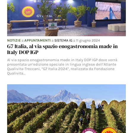
NOTIZIE
::
APPUNTAMENTI
::
SISTEMA IG
::
11 giugno 2024
G7 Italia, al via spazio enogastronomia made in
Italy DOP IGP
Al via spazio enogastronomia made in Italy DOP IGP dove verrà
presentata un’edizione speciale in lingua inglese dell’Atlante
Qualivita-Treccani, “G7 Italia 2024”, realizzata da Fondazione
Qualivita…