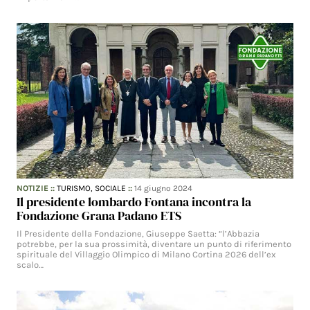
NOTIZIE
::
TURISMO,
SOCIALE
::
14 giugno 2024
Il presidente lombardo Fontana incontra la
Fondazione Grana Padano ETS
Il Presidente della Fondazione, Giuseppe Saetta: “l’Abbazia
potrebbe, per la sua prossimità, diventare un punto di riferimento
spirituale del Villaggio Olimpico di Milano Cortina 2026 dell’ex
scalo…