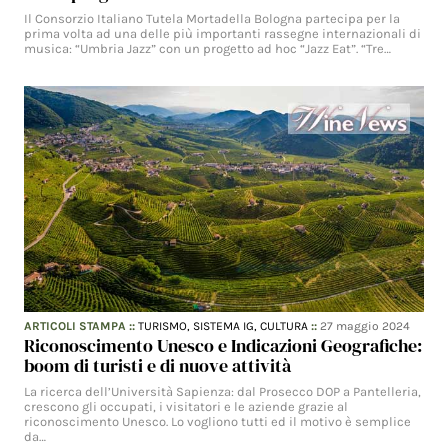
Il Consorzio Italiano Tutela Mortadella Bologna partecipa per la
prima volta ad una delle più importanti rassegne internazionali di
musica: “Umbria Jazz” con un progetto ad hoc “Jazz Eat”. “Tre…
ARTICOLI STAMPA
::
TURISMO,
SISTEMA IG,
CULTURA
::
27 maggio 2024
Riconoscimento Unesco e Indicazioni Geografiche:
boom di turisti e di nuove attività
La ricerca dell’Università Sapienza: dal Prosecco DOP a Pantelleria,
crescono gli occupati, i visitatori e le aziende grazie al
riconoscimento Unesco. Lo vogliono tutti ed il motivo è semplice
da…