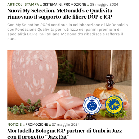
ARTICOLI STAMPA
::
SISTEMA IG,
PROMOZIONE
::
28 maggio 2024
Nuovi My Selection, McDonald’s e Qualivita
rinnovano il supporto alle filiere DOP e IGP
Con My Selection 2024 continua la collaborazione di McDonald’s
con Fondazione Qualivita per l'utilizzo nei panini premium di
specialità DOP e IGP italiane. McDonald’s ribadisce e rafforza il
suo…
NOTIZIE
::
PROMOZIONE
::
27 maggio 2024
Mortadella Bologna IGP partner di Umbria Jazz
con il progetto “Jazz Eat”