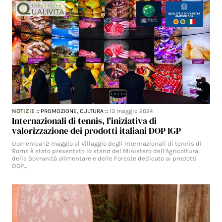
NOTIZIE
::
PROMOZIONE,
CULTURA
::
13 maggio 2024
Internazionali di tennis, l'iniziativa di
valorizzazione dei prodotti italiani DOP IGP
Domenica 12 maggio al Villaggio degli Internazionali di tennis di
Roma è stato presentato lo stand del Ministero dell'Agricoltura,
della Sovranità alimentare e delle Foreste dedicato ai prodotti
DOP…