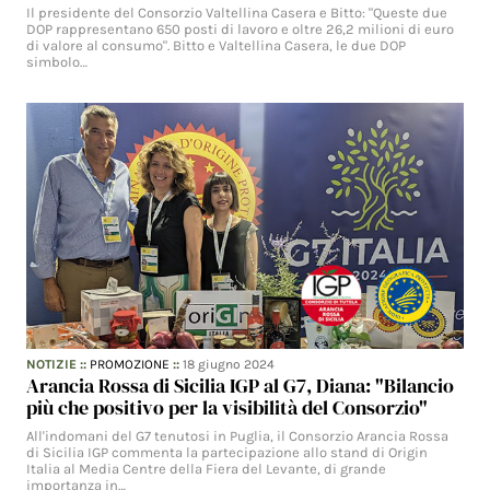
Il presidente del Consorzio Valtellina Casera e Bitto: "Queste due
DOP rappresentano 650 posti di lavoro e oltre 26,2 milioni di euro
di valore al consumo". Bitto e Valtellina Casera, le due DOP
simbolo…
NOTIZIE
::
PROMOZIONE
::
18 giugno 2024
Arancia Rossa di Sicilia IGP al G7, Diana: "Bilancio
più che positivo per la visibilità del Consorzio"
All'indomani del G7 tenutosi in Puglia, il Consorzio Arancia Rossa
di Sicilia IGP commenta la partecipazione allo stand di Origin
Italia al Media Centre della Fiera del Levante, di grande
importanza in…