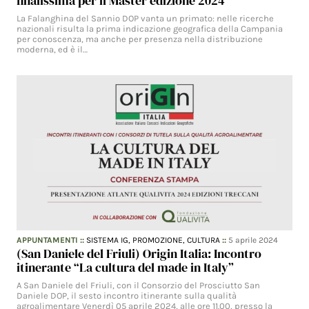
finalissima per il Master edizione 2024
La Falanghina del Sannio DOP vanta un primato: nelle ricerche
nazionali risulta la prima indicazione geografica della Campania
per conoscenza, ma anche per presenza nella distribuzione
moderna, ed è il…
APPUNTAMENTI
::
SISTEMA IG,
PROMOZIONE,
CULTURA
::
5 aprile 2024
(San Daniele del Friuli) Origin Italia: Incontro
itinerante “La cultura del made in Italy”
A San Daniele del Friuli, con il Consorzio del Prosciutto San
Daniele DOP, il sesto incontro itinerante sulla qualità
agroalimentare Venerdì 05 aprile 2024, alle ore 11.00, presso la