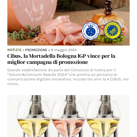
NOTIZIE
::
PROMOZIONE
::
9 maggio 2024
Cibus, la Mortadella Bologna IGP vince per la
miglior campagna di promozione
Grande soddisfazione da parte del Consorzio di tutela per il
“Salumi&Consumi Awards 2024” che premia un percorso di
comunicazione digitale innovativo, iniziato tre anni fa A CIBUS, nel
corso…