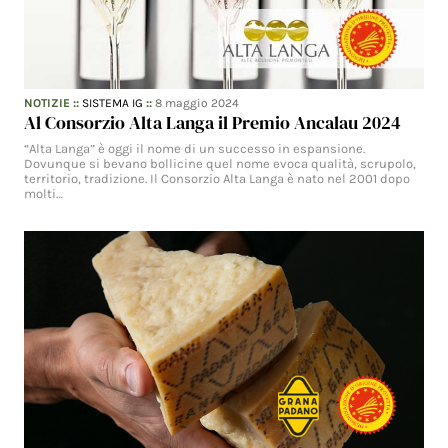
NOTIZIE
::
SISTEMA IG
::
8 maggio 2024
Al Consorzio Alta Langa il Premio Ancalau 2024
“Alta Langa” è oggi il nome di un successo in espansione.
Dovunque si bevano bollicine quel nome evoca qualità, scrupolo,
territorio, tradizione. Il Consorzio Alta Langa è nato nel 2001 dopo
molti…