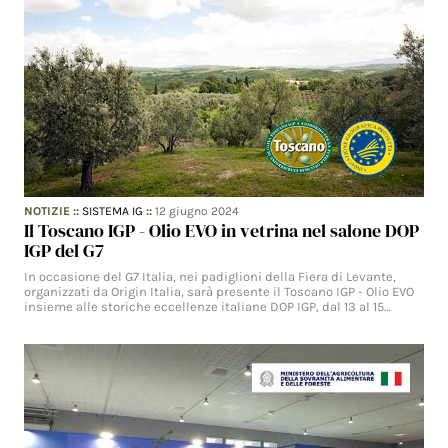
NOTIZIE
::
SISTEMA IG
::
12 giugno 2024
Il Toscano IGP - Olio EVO in vetrina nel salone DOP
IGP del G7
In occasione del G7 Italia, nei padiglioni della Fiera di Levante,
organizzati da Origin Italia, sarà presente il Toscano IGP - Olio EVO
insieme alle storiche eccellenze italiane DOP IGP, dal 13 al 15…