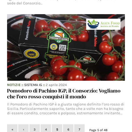
sede del Consorzio…
NOTIZIE
::
SISTEMA IG
::
2 aprile 2024
Pomodoro di Pachino IGP, il Consorzio: Vogliamo
che l'oro rosso conquisti il mondo
Il Pomodoro di Pachino IGP è a giusta ragione definito l’oro rosso di
Sicilia. Particolarmente saporito, tanto che a volte non ha bisogno
di essere condito, croccante e polposo, estremamente invitante…
«
‹
3
4
5
6
7
Page 5 of 48