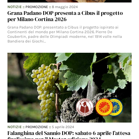
NOTIZIE
::
PROMOZIONE
::
8 maggio 2024
Grana Padano DOP presenta a Cibus il progetto
per Milano Cortina 2026
Grana Padano DOP: presentato a Cibus il progetto ispirato ai
Continenti del mondo per Milano Cortina 2026. Pierre De
Coubertin, padre delle Olimpiadi moderne, nel 1914 volle nella
Bandiera dei Giochi…
NOTIZIE
::
PROMOZIONE
::
5 aprile 2024
Falanghina del Sannio DOP: sabato 6 aprile l’attesa