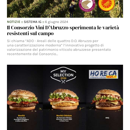
NOTIZIE
::
SISTEMA IG
::
6 giugno 2024
Il Consorzio Vini D’Abruzzo sperimenta le varietà
resistenti sul campo
Si chiama “ADO - Areali delle quattro D.O. Abruzzo per
una caratterizzazione moderna” l’innovativo progetto di
valorizzazione del patrimonio viticolo abruzzese presentato
recentemente dal Consorzio…