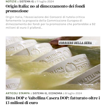
NOTIZIE
::
SISTEMA IG
::
11 luglio 2024
Origin Italia: no al dimezzamento dei fondi
promozione
Origin Italia, l’Associazione dei Consorzi di tutela critica
fortemente la proposta della Commissione Europea di
dimezzamento dei fondi per la promozione che porterebbe a 92
milioni di euro il plafond…
ARTICOLI STAMPA
::
SISTEMA IG,
ECONOMIA
::
8 luglio 2024
Bitto DOP e Valtellina Casera DOP: fatturato oltre i
13 milioni di euro