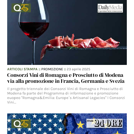
ARTICOLI STAMPA
::
PROMOZIONE
::
23 aprile 2025
Consorzi Vini di Romagna e Prosciutto di Modena
via alla promozione in Francia, Germania e Svezia
Il progetto triennale dei Consorzi Vini di Romagna e Prosciutto di
Modena fa parte del Programma di informazione e promozione
euopeo "Romagna&Emilia: Europe`s Artisanal Legacies" I Consorzi
Vini…