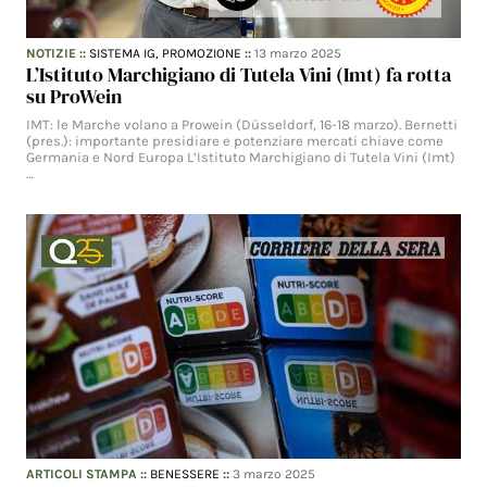
NOTIZIE
::
SISTEMA IG,
PROMOZIONE
::
13 marzo 2025
L’Istituto Marchigiano di Tutela Vini (Imt) fa rotta
su ProWein
IMT: le Marche volano a Prowein (Düsseldorf, 16-18 marzo). Bernetti
(pres.): importante presidiare e potenziare mercati chiave come
Germania e Nord Europa L’Istituto Marchigiano di Tutela Vini (Imt)
…
ARTICOLI STAMPA
::
BENESSERE
::
3 marzo 2025