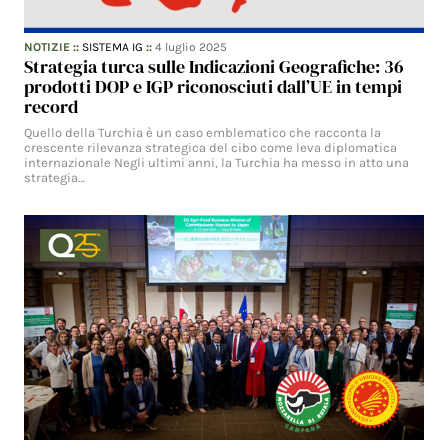
NOTIZIE
::
SISTEMA IG
::
4 luglio 2025
Strategia turca sulle Indicazioni Geografiche: 36
prodotti DOP e IGP riconosciuti dall’UE in tempi
record
Quello della Turchia è un caso emblematico che racconta la
crescente rilevanza strategica del cibo come leva diplomatica
internazionale Negli ultimi anni, la Turchia ha messo in atto una
strategia…