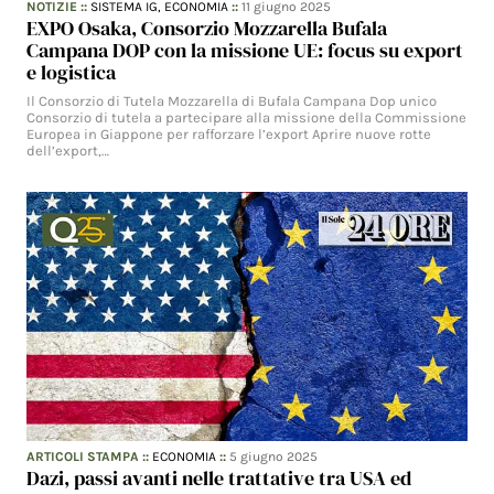
NOTIZIE
::
SISTEMA IG,
ECONOMIA
::
11 giugno 2025
EXPO Osaka, Consorzio Mozzarella Bufala
Campana DOP con la missione UE: focus su export
e logistica
Il Consorzio di Tutela Mozzarella di Bufala Campana Dop unico
Consorzio di tutela a partecipare alla missione della Commissione
Europea in Giappone per rafforzare l’export Aprire nuove rotte
dell’export,…
ARTICOLI STAMPA
::
ECONOMIA
::
5 giugno 2025
Dazi, passi avanti nelle trattative tra USA ed