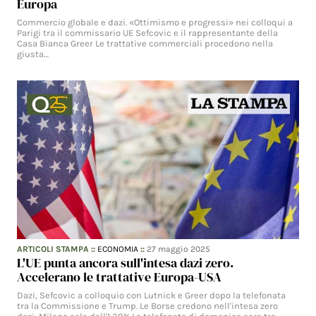
Europa
Commercio globale e dazi. «Ottimismo e progressi» nei colloqui a
Parigi tra il commissario UE Sefcovic e il rappresentante della
Casa Bianca Greer Le trattative commerciali procedono nella
giusta…
ARTICOLI STAMPA
::
ECONOMIA
::
27 maggio 2025
L'UE punta ancora sull'intesa dazi zero.
Accelerano le trattative Europa-USA
Dazi, Sefcovic a colloquio con Lutnick e Greer dopo la telefonata
tra la Commissione e Trump. Le Borse credono nell'intesa zero