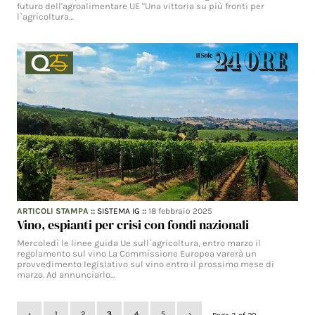
futuro dell'agroalimentare UE "Una vittoria su più fronti per
l`agricoltura…
ARTICOLI STAMPA
::
SISTEMA IG
::
18 febbraio 2025
Vino, espianti per crisi con fondi nazionali
Mercoledì le linee guida Ue sull`agricoltura, entro marzo il
regolamento sul vino La Commissione Europea varerà un
provvedimento legislativo sul vino entro il prossimo mese di
marzo. Ad annunciarlo…
‹
1
2
3
4
5
›