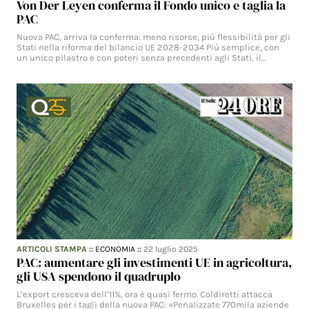
Von Der Leyen conferma il Fondo unico e taglia la
PAC
Nuova PAC, arriva la conferma: meno risorse, più flessibilità per gli
Stati nella riforma del bilancio UE 2028-2034 Più semplice, con
un unico pilastro e con poteri senza precedenti agli Stati, il…
ARTICOLI STAMPA
::
ECONOMIA
::
22 luglio 2025
PAC: aumentare gli investimenti UE in agricoltura,
gli USA spendono il quadruplo
L’export cresceva dell’11%, ora è quasi fermo. Coldiretti attacca
Bruxelles per i tagli della nuova PAC: «Penalizzate 770mila aziende