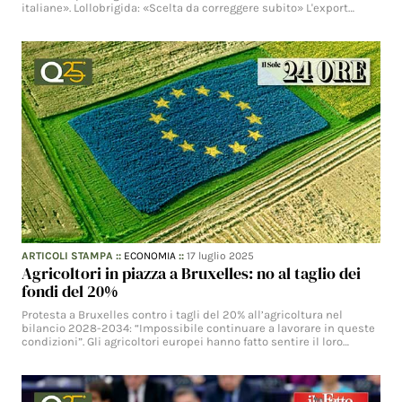
italiane». Lollobrigida: «Scelta da correggere subito» L'export…
ARTICOLI STAMPA
::
ECONOMIA
::
17 luglio 2025
Agricoltori in piazza a Bruxelles: no al taglio dei
fondi del 20%
Protesta a Bruxelles contro i tagli del 20% all’agricoltura nel
bilancio 2028-2034: “Impossibile continuare a lavorare in queste
condizioni”. Gli agricoltori europei hanno fatto sentire il loro…