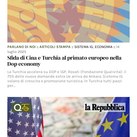
PARLANO DI NOI
::
ARTICOLI STAMPA
::
SISTEMA IG,
ECONOMIA
::
14
luglio 2025
Sfida di Cina e Turchia al primato europeo nella
Dop economy
La Turchia accelera su DOP e IGP, Rosati (Fondazione Qualivita): il
75% delle nuove domande extra Ue arriva da Ankara. Sistema IG
volano di crescita e promozione turistica. In Turchia tutti pazzi
per…