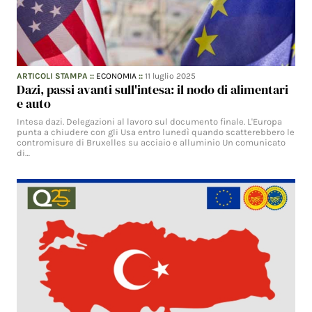
ARTICOLI STAMPA
::
ECONOMIA
::
11 luglio 2025
Dazi, passi avanti sull'intesa: il nodo di alimentari
e auto
Intesa dazi. Delegazioni al lavoro sul documento finale. L'Europa
punta a chiudere con gli Usa entro lunedì quando scatterebbero le
contromisure di Bruxelles su acciaio e alluminio Un comunicato
di…