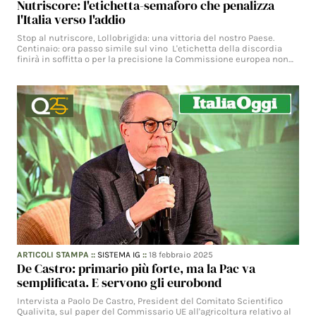
Nutriscore: l'etichetta-semaforo che penalizza
l'Italia verso l'addio
Stop al nutriscore, Lollobrigida: una vittoria del nostro Paese.
Centinaio: ora passo simile sul vino L'etichetta della discordia
finirà in soffitta o per la precisione la Commissione europea non…
ARTICOLI STAMPA
::
SISTEMA IG
::
18 febbraio 2025
De Castro: primario più forte, ma la Pac va
semplificata. E servono gli eurobond
Intervista a Paolo De Castro, President del Comitato Scientifico
Qualivita, sul paper del Commissario UE all'agricoltura relativo al