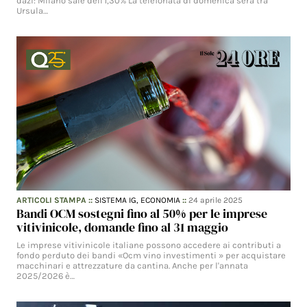
dazi: Milano sale dell'1,30% La telefonata di domenica sera tra
Ursula…
ARTICOLI STAMPA
::
SISTEMA IG,
ECONOMIA
::
24 aprile 2025
Bandi OCM sostegni fino al 50% per le imprese
vitivinicole, domande fino al 31 maggio
Le imprese vitivinicole italiane possono accedere ai contributi a
fondo perduto dei bandi «Ocm vino investimenti » per acquistare
macchinari e attrezzature da cantina. Anche per l'annata
2025/2026 è…