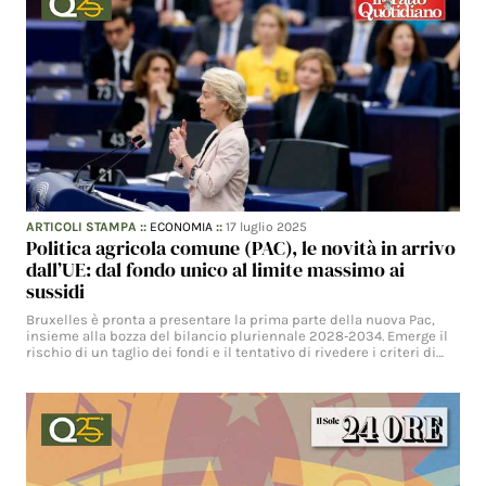
ARTICOLI STAMPA
::
ECONOMIA
::
17 luglio 2025
Politica agricola comune (PAC), le novità in arrivo
dall’UE: dal fondo unico al limite massimo ai
sussidi
Bruxelles è pronta a presentare la prima parte della nuova Pac,
insieme alla bozza del bilancio pluriennale 2028‑2034. Emerge il
rischio di un taglio dei fondi e il tentativo di rivedere i criteri di…