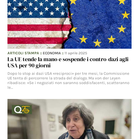
ARTICOLI STAMPA
::
ECONOMIA
::
11 aprile 2025
La UE tende la mano e sospende i contro-dazi agli
USA per 90 giorni
Dopo lo stop ai dazi USA «reciproci» per tre mesi, la Commissione
UE tenta di percorrere la strada del dialogo. Ma von der Leyen
ribadisce: «Se i negoziati non saranno soddisfacenti, scatteranno
le…