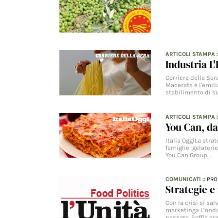
ARTICOLI STAMPA
Industria L'
Corriere della Se
Macerata e l'emili
stabilimento di su
ARTICOLI STAMPA
:
You Can, da
Italia OggiLa stra
famiglie, gelateri
You Can Group…
COMUNICATI
::
PRO
Strategie e
Con la crisi si salv
marketing» L’onda
passata. Soffia ora