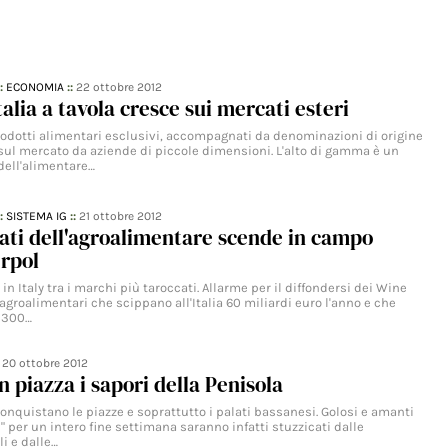
::
ECONOMIA
::
22 ottobre 2012
talia a tavola cresce sui mercati esteri
rodotti alimentari esclusivi, accompagnati da denominazioni di origine
 sul mercato da aziende di piccole dimensioni. L'alto di gamma è un
 dell'alimentare…
::
SISTEMA IG
::
21 ottobre 2012
rati dell'agroalimentare scende in campo
erpol
n Italy tra i marchi più taroccati. Allarme per il diffondersi dei Wine
i agroalimentari che scippano all'Italia 60 miliardi euro l'anno e che
o 300…
:
20 ottobre 2012
 in piazza i sapori della Penisola
riconquistano le piazze e soprattutto i palati bassanesi. Golosi e amanti
 per un intero fine settimana saranno infatti stuzzicati dalle
li e dalle…