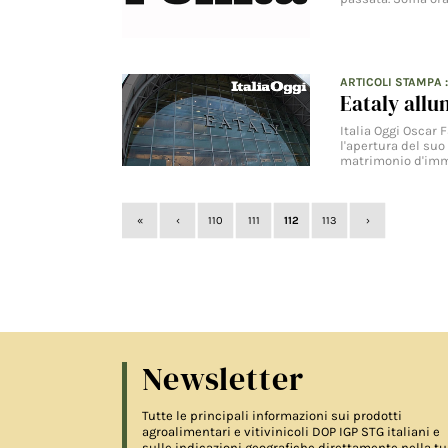
ARTICOLI STAMPA
Eataly allu
Italia Oggi Oscar 
l'apertura del suo
matrimonio d'im
«
‹
110
111
112
113
›
Newsletter
Tutte le principali informazioni sui prodotti
agroalimentari e vitivinicoli DOP IGP STG italiani e
sulle indicazioni geografiche direttamente nella tu