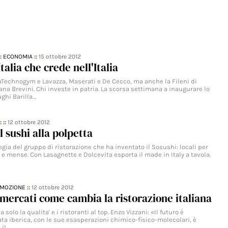
::
ECONOMIA
::
15 ottobre 2012
Italia che crede nell'Italia
raTechnogym e Lavazza, Maserati e De Cecco, ma anche la Fileni di
ana Brevini. Chi investe in patria. La scorsa settimana a inaugurare lo
ghi Barilla…
: ::
12 ottobre 2012
l sushi alla polpetta
tegia del gruppo di rïstorazione che ha inventato il Sosushi: locali per
e e mense. Con Lasagnette e Dolcevita esporta il made in Italy a tavola.
MOZIONE
::
12 ottobre 2012
 mercati come cambia la ristorazione italiana
a solo la qualita' e i ristoranti al top. Enzo Vizzani: «Il futuro è
ta iberica, con le sue esasperazioni chimico-fisico-molecolari, è
 il…