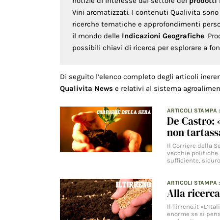
notizie di interesse dal settore dei
prodotti
Vini aromatizzati. I contenuti Qualivita son
ricerche tematiche e approfondimenti persona
il mondo delle
Indicazioni Geografiche
. Pr
possibili chiavi di ricerca per esplorare a f
Di seguito l’elenco completo degli articoli inere
Qualivita News
e relativi al sistema agroalimen
ARTICOLI STAMPA
De Castro: «
non tartass
Il Corriere della 
vecchie politiche.
sufficiente, sicur
ARTICOLI STAMPA
Alla ricerc
Il Tirreno.it «L’It
enorme se si pensa