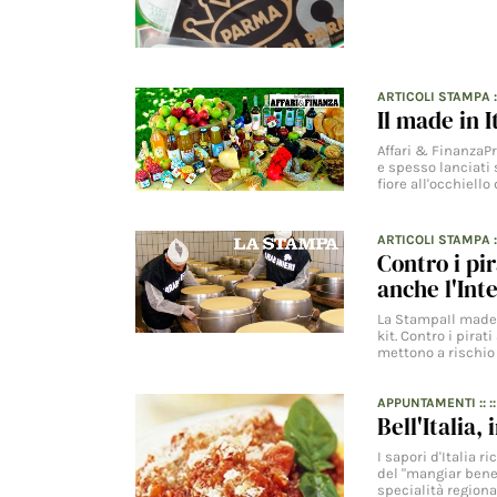
ARTICOLI STAMPA
Il made in I
Affari & FinanzaP
e spesso lanciati
fiore all'occhiello
ARTICOLI STAMPA
Contro i pi
anche l'Int
La StampaIl made i
kit. Contro i pirat
mettono a rischi
APPUNTAMENTI
:: :
Bell'Italia,
I sapori d'Italia 
del "mangiar bene"
specialità regiona