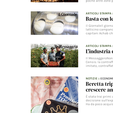
poche altre zone 
ARTICOLI STAMPA
Basta con l
il GiornaleIl gior
latticino campano
capitani Achab ch
ARTICOLI STAMPA
L'industria 
Il MessaggeroNon p
Censis: la contraf
imitato, contraffa
NOTIZIE
::
ECONOM
Beretta tri
crescere an
È stata trai primi
decisione sull'exp
Ha da poco acquis