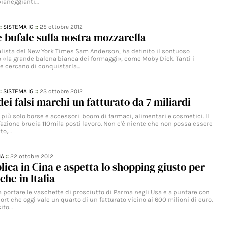
pianeggianti…
::
SISTEMA IG
::
25 ottobre 2012
e bufale sulla nostra mozzarella
nalista del New York Times Sam Anderson, ha definito il sontuoso
 «la grande balena bianca dei formaggi», come Moby Dick. Tanti i
e cercano di conquistarla…
::
SISTEMA IG
::
23 ottobre 2012
dei falsi marchi un fatturato da 7 miliardi
iù solo borse e accessori: boom di farmaci, alimentari e cosmetici. Il
fazione brucia 110mila posti lavoro. Non c'è niente che non possa essere
tto,…
IA
::
22 ottobre 2012
plica in Cina e aspetta lo shopping giusto per
che in Italia
 a portare le vaschette di prosciutto di Parma negli Usa e a puntare con
ort che oggi vale un quarto di un fatturato vicino ai 600 milioni di euro.
ito…