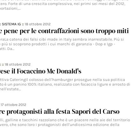
ero. Forte di una crescita complessiva, nei primi sei mesi del 2012,
portazioni,…
::
SISTEMA IG
::
18 ottobre 2012
le pene per le contraffazioni sono troppo miti
SeraLa catena dei falsi cibi made in Italy sembra inarrestabile. Più si
e più si scoprono prodotti i cui marchi di garanzia - Dop e Igp -
atti. Da…
: ::
18 ottobre 2012
ese il Focaccino Mc Donald's
ttiva CateringIl colosso dell'hamburger prosegue nella sua politica
ato è un panino 100% italiano, realizzato con focaccia ligure e arrosto di
nell'estate…
:
17 ottobre 2012
re protagonisti alla festa Sapori del Carso
lli, galline e tacchini razzolano che è un piacere nelle aie del territorio
 vero, che sono loro i protagonisti dell'undicesima edizione della
…