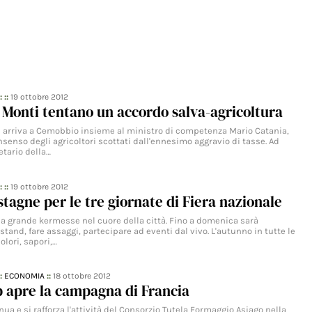
: ::
19 ottobre 2012
e Monti tentano un accordo salva-agricoltura
 arriva a Cemobbio insieme al ministro di competenza Mario Catania,
onsenso degli agricoltori scottati dall'ennesimo aggravio di tasse. Ad
etario della…
: ::
19 ottobre 2012
stagne per le tre giornate di Fiera nazionale
a grande kermesse nel cuore della città. Fino a domenica sarà
 stand, fare assaggi, partecipare ad eventi dal vivo. L'autunno in tutte le
olori, sapori,…
::
ECONOMIA
::
18 ottobre 2012
p apre la campagna di Francia
nua e si rafforza l'attività del Consorzio Tutela Formaggio Asiago nella