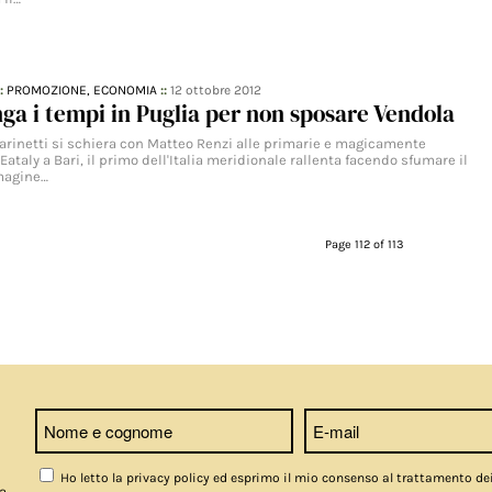
::
PROMOZIONE,
ECONOMIA
::
12 ottobre 2012
nga i tempi in Puglia per non sposare Vendola
Farinetti si schiera con Matteo Renzi alle primarie e magicamente
 Eataly a Bari, il primo dell'Italia meridionale rallenta facendo sfumare il
magine…
Page 112 of 113
Ho letto la privacy policy ed esprimo il mio consenso al trattamento de
a