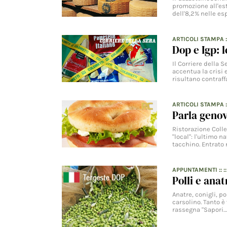
promozione all'est
dell'8,2% nelle es
ARTICOLI STAMPA
Dop e Igp: 
Il Corriere della 
accentua la crisi 
risultano contraff
ARTICOLI STAMPA
:
Parla genov
Ristorazione Colle
"local": l'ultimo n
tacchino. Entrato 
APPUNTAMENTI
:: :
Polli e anat
Anatre, conigli, po
carsolino. Tanto è
rassegna "Sapori