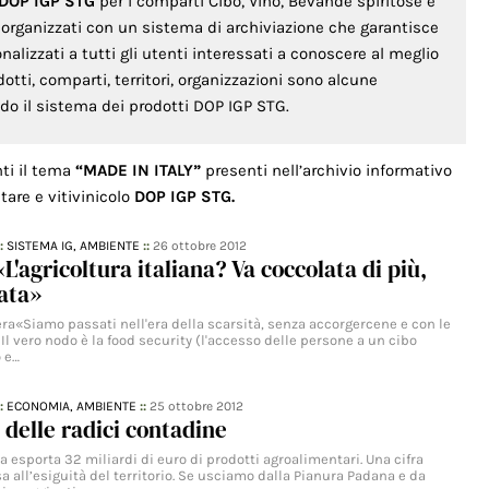
 DOP IGP STG
per i comparti Cibo, Vino, Bevande spiritose e
o organizzati con un sistema di archiviazione che garantisce
lizzati a tutti gli utenti interessati a conoscere al meglio
odotti, comparti, territori, organizzazioni sono alcune
ondo il sistema dei prodotti DOP IGP STG.
nti il tema
“MADE IN ITALY”
presenti nell’archivio informativo
tare e vitivinicolo
DOP IGP STG.
::
SISTEMA IG,
AMBIENTE
::
26 ottobre 2012
L'agricoltura italiana? Va coccolata di più,
ata»
Sera«Siamo passati nell'era della scarsità, senza accorgercene e con le
 Il vero nodo è la food security (l'accesso delle persone a un cibo
o e…
::
ECONOMIA,
AMBIENTE
::
25 ottobre 2012
a delle radici contadine
alia esporta 32 miliardi di euro di prodotti agroalimentari. Una cifra
 all’esiguità del territorio. Se usciamo dalla Pianura Padana e da