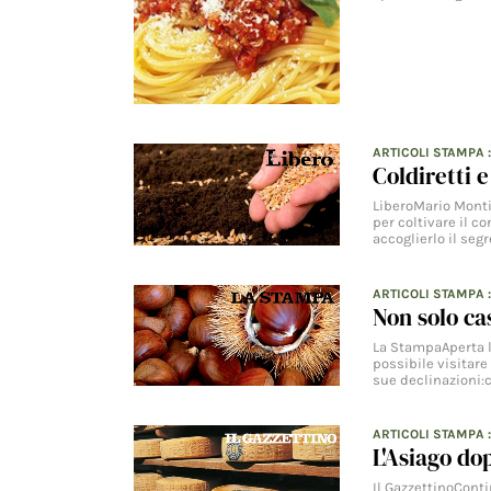
ARTICOLI STAMPA
:
Coldiretti 
LiberoMario Monti
per coltivare il c
accoglierlo il segr
ARTICOLI STAMPA
:
Non solo ca
La StampaAperta l
possibile visitare
sue declinazioni:c
ARTICOLI STAMPA
L'Asiago do
Il GazzettinoConti