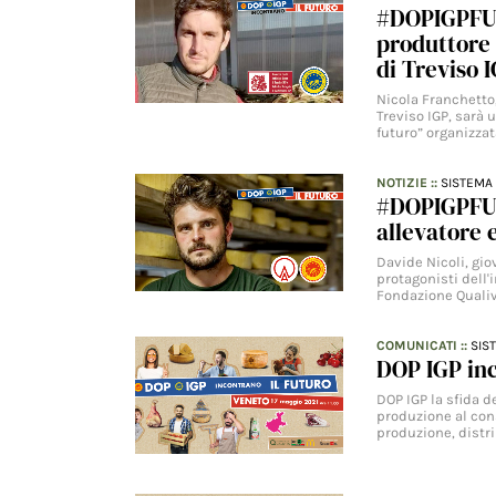
#DOPIGPFUT
produttore 
di Treviso 
Nicola Franchetto,
Treviso IGP, sarà 
futuro” organizza
NOTIZIE
::
SISTEMA 
#DOPIGPFUT
allevatore 
Davide Nicoli, gio
protagonisti dell'
Fondazione Qualiv
COMUNICATI
::
SIS
DOP IGP inc
DOP IGP la sfida d
produzione al con
produzione, dist