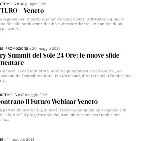
ISTEMA IG
::
30 giugno 2021
TURO – Veneto
ima regione per impatto economico dei prodotti DOP IGP con quasi 4
i valore alla produzione di cibo e vino certificato, un paniere di 89
n peso del…
IG,
PROMOZIONE
::
20 maggio 2021
ry Summit del Sole 24 Ore: le nuove sfide
imentare
si terrà il Food Industry Summit organizzato dal Sole 24 Ore , un
 scenari dell'agroalimentare. Mauro Rosati, direttore della Fondazione
rrà…
ISTEMA IG
::
17 maggio 2021
ontrano il Futuro Webinar Veneto
 partire dalle ore 11.00, si terrà il terzo webinar del tour regionale di
o il Futuro", il progetto nato dalla collaborazione tra Fondazione
talia…
IG
::
14 maggio 2021