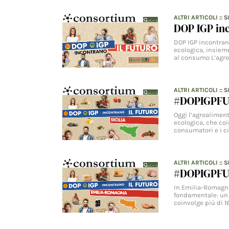
ALTRI ARTICOLI
::
S
DOP IGP inc
DOP IGP incontrano
ecologica, insieme
al consumo L’agr
ALTRI ARTICOLI
::
S
#DOPIGPFUT
Oggi l’agroaliment
ecologica, che coin
consumatori e i c
ALTRI ARTICOLI
::
S
#DOPIGPFU
In Emilia-Romagna 
fondamentale: un p
coinvolge più di 1