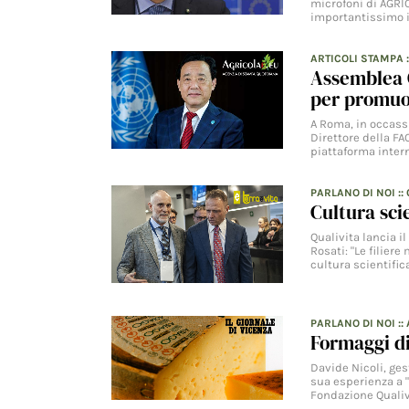
microfoni di AGRI
importantissimo 
ARTICOLI STAMPA
Assemblea 
per promuov
A Roma, in occassi
Direttore della F
piattaforma inte
PARLANO DI NOI
::
Cultura sci
Qualivita lancia i
Rosati: "Le filier
cultura scientific
PARLANO DI NOI
::
Formaggi di
Davide Nicoli, ges
sua esperienza a "
Fondazione Qualiv