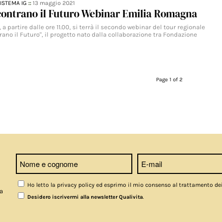
ISTEMA IG
::
13 maggio 2021
contrano il Futuro Webinar Emilia Romagna
 a partire dalle ore 11.00, si terrà il secondo webinar del tour regionale
rano il Futuro", il progetto nato dalla collaborazione tra Fondazione
Page 1 of 2
Ho letto la privacy policy ed esprimo il mio consenso al trattamento de
a
.
Desidero iscrivermi alla newsletter Qualivita