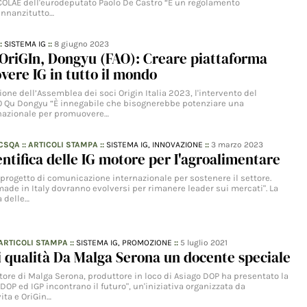
COLAE dell'eurodeputato Paolo De Castro “È un regolamento
innanzitutto…
::
SISTEMA IG
::
8 giugno 2023
OriGIn, Dongyu (FAO): Creare piattaforma
ere IG in tutto il mondo
one dell’Assemblea dei soci Origin Italia 2023, l'intervento del
AO Qu Dongyu “È innegabile che bisognerebbe potenziare una
rnazionale per promuovere…
CSQA
::
ARTICOLI STAMPA
::
SISTEMA IG,
INNOVAZIONE
::
3 marzo 2023
entifica delle IG motore per I'agroalimentare
l progetto di comunicazione internazionale per sostenere il settore.
e made in Italy dovranno evolversi per rimanere leader sui mercati". La
a delle…
ARTICOLI STAMPA
::
SISTEMA IG,
PROMOZIONE
::
5 luglio 2021
 qualità Da Malga Serona un docente speciale
tore di Malga Serona, produttore in loco di Asiago DOP ha presentato la
DOP ed IGP incontrano il futuro", un'iniziativa organizzata da
ita e OriGin…