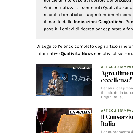
notizie di interesse dal settore dei
prodotti
Vini aromatizzati. I contenuti Qualivita son
ricerche tematiche e approfondimenti persona
il mondo delle
Indicazioni Geografiche
. Pr
possibili chiavi di ricerca per esplorare a f
Di seguito l’elenco completo degli articoli inere
informativo
Qualivita News
e relativi al sistem
ARTICOLI STAMPA
Agroaliment
eccellenze"
L'analisi del pres
il nodo della bur
Origin Italia,…
ARTICOLI STAMPA
Il Consorzi
Italia
L'appuntamento di