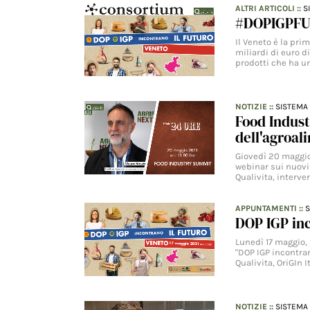
ALTRI ARTICOLI
::
S
#DOPIGPFU
Il Veneto è la pr
miliardi di euro d
prodotti che ha u
NOTIZIE
::
SISTEMA 
Food Indust
dell'agroal
Giovedì 20 maggio 
webinar sui nuovi
Qualivita, interve
APPUNTAMENTI
::
S
DOP IGP inc
Lunedì 17 maggio, a
"DOP IGP incontran
Qualivita, OriGIn I
NOTIZIE
::
SISTEMA 