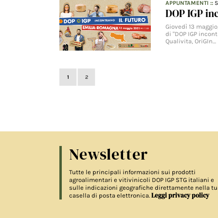
APPUNTAMENTI
::
S
DOP IGP in
Giovedì 13 maggio,
di "DOP IGP incont
Qualivita, OriGIn…
1
2
Newsletter
Tutte le principali informazioni sui prodotti
agroalimentari e vitivinicoli DOP IGP STG italiani e
sulle indicazioni geografiche direttamente nella tu
Leggi privacy policy
casella di posta elettronica.