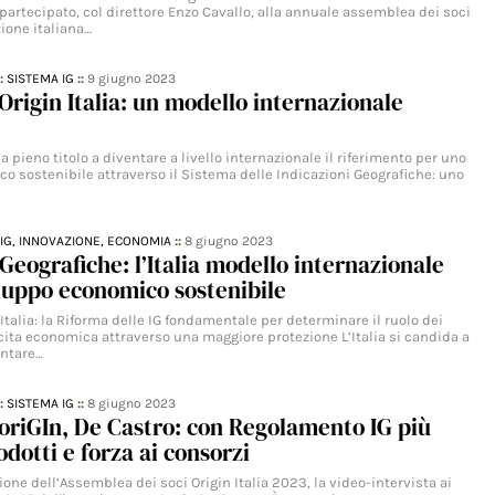
artecipato, col direttore Enzo Cavallo, alla annuale assemblea dei soci
zione italiana…
::
SISTEMA IG
::
9 giugno 2023
rigin Italia: un modello internazionale
 a pieno titolo a diventare a livello internazionale il riferimento per uno
o sostenibile attraverso il Sistema delle Indicazioni Geografiche: uno
IG,
INNOVAZIONE,
ECONOMIA
::
8 giugno 2023
 Geografiche: l’Italia modello internazionale
luppo economico sostenibile
talia: la Riforma delle IG fondamentale per determinare il ruolo dei
scita economica attraverso una maggiore protezione L’Italia si candida a
entare…
::
SISTEMA IG
::
8 giugno 2023
riGIn, De Castro: con Regolamento IG più
odotti e forza ai consorzi
one dell’Assemblea dei soci Origin Italia 2023, la video-intervista ai