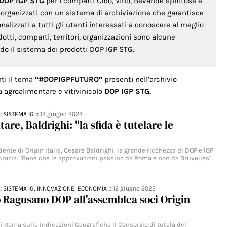
 DOP IGP STG
per i comparti Cibo, Vino, Bevande spiritose e
o organizzati con un sistema di archiviazione che garantisce
lizzati a tutti gli utenti interessati a conoscere al meglio
odotti, comparti, territori, organizzazioni sono alcune
ondo il sistema dei prodotti DOP IGP STG.
nti il tema
“#DOPIGPFUTURO”
presenti nell’archivio
a agroalimentare e vitivinicolo
DOP IGP STG.
::
SISTEMA IG
::
13 giugno 2023
are, Baldrighi: "la sfida è tutelare le
idente di Origin Italia, Cesare Baldrighi: la grande ricchezza di DOP e IGP
ocrazia: "Bene che le approvazioni passino da Roma e non da Bruxelles"
::
SISTEMA IG,
INNOVAZIONE,
ECONOMIA
::
12 giugno 2023
o Ragusano DOP all'assemblea soci Origin
 Roma sulle Indicazioni Geografiche Il Consorzio di tutela del