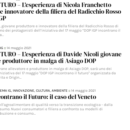
URO – L’esperienza di Nicola Franchetto
e innovatore della filiera del Radicchio Rosso
IGP
 giovane produttore e innovatore della filiera del Radicchio Rosso di
uno dei protagonisti dell’iniziativa del 17 maggio “DOP IGP incontrano il
ta…
IG
::
14 maggio 2021
URO – L’esperienza di Davide Nicoli giovane
e produttore in malga di Asiago DOP
vane allevatore e produttore in malga di Asiago DOP, sarà uno dei
iniziativa del 17 maggio "DOP IGP incontrano il futuro" organizzata da
ita e Origin…
TEMA IG,
INNOVAZIONE,
CULTURA,
AMBIENTE
::
14 maggio 2021
ontrano il Futuro: il caso del Veneto
ell'agroalimentare di qualità verso la transizione ecologica - dalla
sumo. Nuovi consumatori e filiera a confronto su modelli di
ribuzione e consumo…