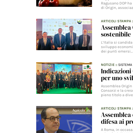
Ragusano DOP ha p
di Origin, associa
ARTICOLI STAMPA
Assemblea O
sostenibile
L’Italia si candida
sviluppo economic
dei punti emersi…
NOTIZIE
::
SISTEMA 
Indicazioni
per uno svi
Assemblea Origin I
Consorzi e la cre
pieno titolo a div
ARTICOLI STAMPA
Assemblea o
difesa ai pr
A Roma, in occassi