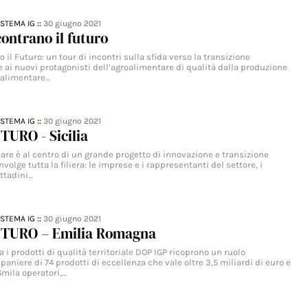
ISTEMA IG
::
30 giugno 2021
ontrano il futuro
 il Futuro: un tour di incontri sulla sfida verso la transizione
 ai nuovi protagonisti dell’agroalimentare di qualità dalla produzione
oalimentare…
ISTEMA IG
::
30 giugno 2021
URO - Sicilia
are è al centro di un grande progetto di innovazione e transizione
volge tutta la filiera: le imprese e i rappresentanti del settore, i
ittadini…
ISTEMA IG
::
30 giugno 2021
TURO – Emilia Romagna
i prodotti di qualità territoriale DOP IGP ricoprono un ruolo
aniere di 74 prodotti di eccellenza che vale oltre 3,5 miliardi di euro e
6mila operatori,…