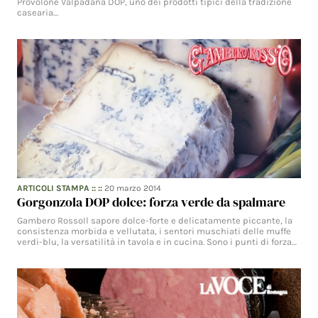
Provolone Valpadana DOP, uno dei prodotti tipici della tradizione
casearia…
ARTICOLI STAMPA
:: ::
20 marzo 2014
Gorgonzola DOP dolce: forza verde da spalmare
Gambero RossoIl sapore dolce-forte e delicatamente piccante, la
consistenza morbida e vellutata, i sentori muschiati delle muffe
verdi-blu, la versatilità in tavola e in cucina. Sono i punti di forza…