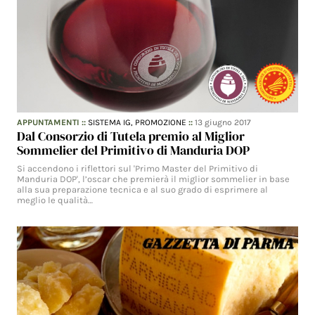
APPUNTAMENTI
::
SISTEMA IG,
PROMOZIONE
::
13 giugno 2017
Dal Consorzio di Tutela premio al Miglior
Sommelier del Primitivo di Manduria DOP
Si accendono i riflettori sul 'Primo Master del Primitivo di
Manduria DOP', l’oscar che premierà il miglior sommelier in base
alla sua preparazione tecnica e al suo grado di esprimere al
meglio le qualità…