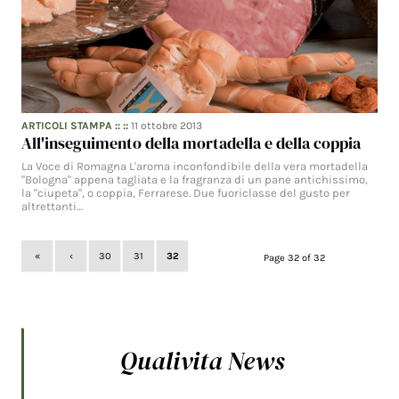
ARTICOLI STAMPA
:: ::
11 ottobre 2013
All'inseguimento della mortadella e della coppia
La Voce di Romagna L'aroma inconfondibile della vera mortadella
"Bologna" appena tagliata e la fragranza di un pane antichissimo,
la "ciupeta", o coppia, Ferrarese. Due fuoriclasse del gusto per
altrettanti…
«
‹
30
31
32
Page 32 of 32
Qualivita News