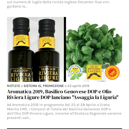
sul numero di luglio della rivista inglese Decanter. Due vini
guidano la…
NOTIZIE
::
SISTEMA IG,
PROMOZIONE
::
23 aprile 2019
Aromatica 2019, Basilico Genovese DOP e Olio
Riviera Ligure DOP lanciano "Assaggia la Liguria"
Ad Aromatica 2019 in programma dal 25 al 28 Aprile a Diano
Marina (IM), i Consorzi di Tutela del Basilico Genovese DOP e
dell’Olio DOP Riviera Ligure, insieme all'Enoteca Regionale saranno
presenti con…