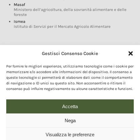
Masaf
Ministero dell’agricoltura, della sovranità alimentare e delle
foreste
Ismea
Istituto di Servizi per il Mercato Agricolo Alimentare
Glossario DOP IGP
Gestisci Consenso Cookie
Indicazioni Geografiche
Per fornire le migliori esperienze, utilizziamo tecnologie come i cookie per
Marchi DOP IGP
memorizzare e/o accedere alle informazioni del dispositivo. Il consenso a
Normativa prodotti DOP IGP
queste tecnologie ci permetterà di elaborare dati come il comportamento
Consorzi di Tutela
di navigazione o ID unici su questo sito. Non acconsentire o ritirare il
consenso può influire negativamente su alcune caratteristiche e funzioni.
Farm To Fork e prodotti DOP IGP
Dop economy
Riforma Sistema IG
Accetta
Turismo DOP
Nega
Visualizza le preferenze
© 2020 Copyright - Fondazione Qualivita :: Credits:
IDEM ADV Grafica web