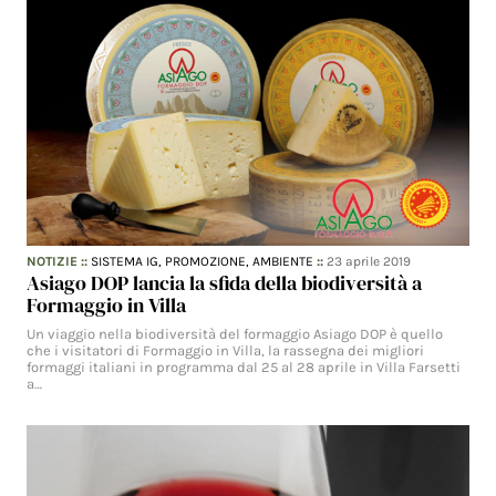
NOTIZIE
::
SISTEMA IG,
PROMOZIONE,
AMBIENTE
::
23 aprile 2019
Asiago DOP lancia la sfida della biodiversità a
Formaggio in Villa
Un viaggio nella biodiversità del formaggio Asiago DOP è quello
che i visitatori di Formaggio in Villa, la rassegna dei migliori
formaggi italiani in programma dal 25 al 28 aprile in Villa Farsetti
a…