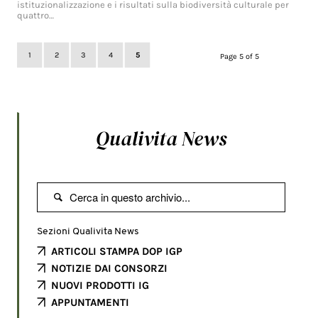
istituzionalizzazione e i risultati sulla biodiversità culturale per
quattro…
1
2
3
4
5
Page 5 of 5
Qualivita News

Sezioni Qualivita News
ARTICOLI STAMPA DOP IGP
NOTIZIE DAI CONSORZI
NUOVI PRODOTTI IG
APPUNTAMENTI