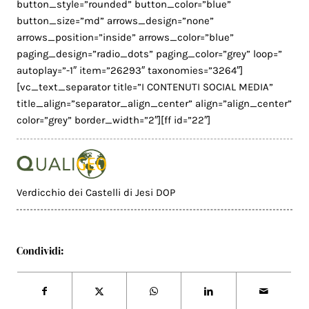
button_style=”rounded” button_color=”blue”
button_size=”md” arrows_design=”none”
arrows_position=”inside” arrows_color=”blue”
paging_design=”radio_dots” paging_color=”grey” loop=”
autoplay=”-1″ item=”26293″ taxonomies=”3264″]
[vc_text_separator title=”I CONTENUTI SOCIAL MEDIA”
title_align=”separator_align_center” align=”align_center”
color=”grey” border_width=”2″][ff id=”22″]
Verdicchio dei Castelli di Jesi DOP
Condividi: