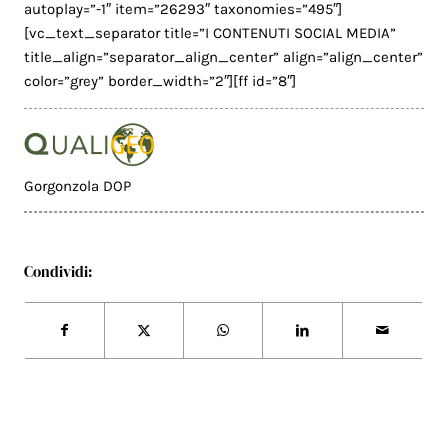
autoplay=”-1″ item=”26293″ taxonomies=”495″]
[vc_text_separator title=”I CONTENUTI SOCIAL MEDIA”
title_align=”separator_align_center” align=”align_center”
color=”grey” border_width=”2″][ff id=”8″]
Gorgonzola DOP
Condividi: