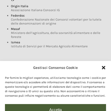
Origin Italia
Associazione Italiana Consorzi IG
Federdoc
Confederazione Nazionale dei Consorzi volontari per la tutela
delle denominazioni di origine
Masaf
Ministero dell’agricoltura, della sovranità alimentare e delle
foreste
Ismea
Istituto di Servizi per il Mercato Agricolo Alimentare
Glossario DOP IGP
Gestisci Consenso Cookie
Indicazioni Geografiche
Per fornire le migliori esperienze, utilizziamo tecnologie come i cookie per
Marchi DOP IGP
memorizzare e/o accedere alle informazioni del dispositivo. Il consenso a
Normativa prodotti DOP IGP
queste tecnologie ci permetterà di elaborare dati come il comportamento
Consorzi di Tutela
di navigazione o ID unici su questo sito. Non acconsentire o ritirare il
consenso può influire negativamente su alcune caratteristiche e funzioni.
Farm To Fork e prodotti DOP IGP
Dop economy
Riforma Sistema IG
Accetta