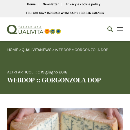
Home
Newsletter
Privacy e cookie policy
TEL: +39 0577 1503049 WHATSAPP: +39 375 6797337
HOME
>
QUALIVITANEWS
> WEBDOP :: GORGONZOLA DOP
ALTRI ARTICOLI
:: ::
19 giugno 2018
WEBDOP :: GORGONZOLA DOP