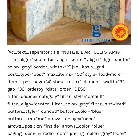
[vc_text_separator title=”NOTIZIE E ARTICOLI STAMPA”
title_align=”separator_align_center” align=”align_center”
color=”grey” border_width=”2″][vc_basic_grid
post_type=”post” max_items=”100″ style=”load-more”
items_per_page=”4″ show_filter=” element_width=”3″
gap=”30″ orderby=”date” order=”DESC”
filter_source=”category” filter_style=”default”
filter_align=”center” filter_color=”grey” filter_size=”md”
button_style=”rounded” button_color=”blue”
button_size=”md” arrows_design=”none”
arrows_position=”inside” arrows_color=”blue”
paging_design=”radio_dots” paging_color=”grey” loop=”