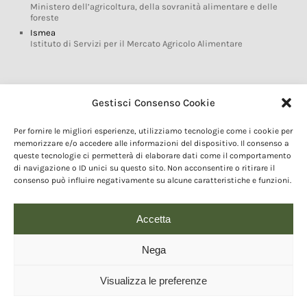
Ministero dell’agricoltura, della sovranità alimentare e delle
foreste
Ismea
Istituto di Servizi per il Mercato Agricolo Alimentare
Glossario DOP IGP
Gestisci Consenso Cookie
Indicazioni Geografiche
Per fornire le migliori esperienze, utilizziamo tecnologie come i cookie per
Marchi DOP IGP
memorizzare e/o accedere alle informazioni del dispositivo. Il consenso a
Normativa prodotti DOP IGP
queste tecnologie ci permetterà di elaborare dati come il comportamento
Consorzi di Tutela
di navigazione o ID unici su questo sito. Non acconsentire o ritirare il
consenso può influire negativamente su alcune caratteristiche e funzioni.
Farm To Fork e prodotti DOP IGP
Dop economy
Riforma Sistema IG
Accetta
Turismo DOP
Nega
Visualizza le preferenze
© 2020 Copyright - Fondazione Qualivita :: Credits:
IDEM ADV Grafica web