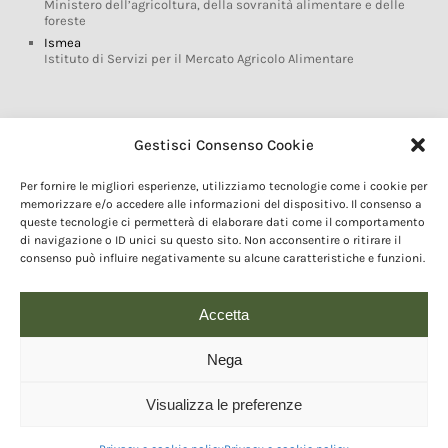
Ministero dell’agricoltura, della sovranità alimentare e delle
foreste
Ismea
Istituto di Servizi per il Mercato Agricolo Alimentare
Glossario DOP IGP
Gestisci Consenso Cookie
Indicazioni Geografiche
Per fornire le migliori esperienze, utilizziamo tecnologie come i cookie per
Marchi DOP IGP
memorizzare e/o accedere alle informazioni del dispositivo. Il consenso a
Normativa prodotti DOP IGP
queste tecnologie ci permetterà di elaborare dati come il comportamento
Consorzi di Tutela
di navigazione o ID unici su questo sito. Non acconsentire o ritirare il
consenso può influire negativamente su alcune caratteristiche e funzioni.
Farm To Fork e prodotti DOP IGP
Dop economy
Riforma Sistema IG
Accetta
Turismo DOP
Nega
Visualizza le preferenze
© 2020 Copyright - Fondazione Qualivita :: Credits:
IDEM ADV Grafica web
comunicazione