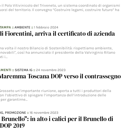
 il Polo Vitivinicolo del Triveneto, un sistema coordinato di organismi
sorzi del territorio. Il convegno “Costruire legami, costruire futuro” ha
STAMPA
::
AMBIENTE
::
1 febbraio 2024
i Fiorentini, arriva il certificato di azienda
a volta il nostro Bilancio di Sostenibilità: rispettiamo ambiente,
nnovabili", così ha annunciato il presidente della Valvirginio Ritano
ti i…
AMENTI
::
SISTEMA IG
::
24 novembre 2023
 Maremma Toscana DOP verso il contrassegno
rosseto un’importante riunione, aperta a tutti i produttori della
n l’obiettivo di spiegare l’importanza dell’introduzione delle
i per garantirne…
IG,
PROMOZIONE
::
16 novembre 2023
runello": in alto i calici per il Brunello di
 DOP 2019