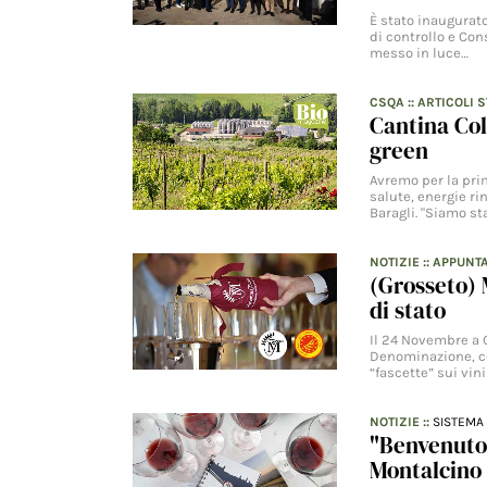
È stato inaugurato
di controllo e Con
messo in luce…
CSQA
::
ARTICOLI 
Cantina Coll
green
Avremo per la prim
salute, energie ri
Baragli. "Siamo sta
NOTIZIE
::
APPUNT
(Grosseto)
di stato
Il 24 Novembre a G
Denominazione, co
“fascette” sui vin
NOTIZIE
::
SISTEMA 
"Benvenuto B
Montalcino