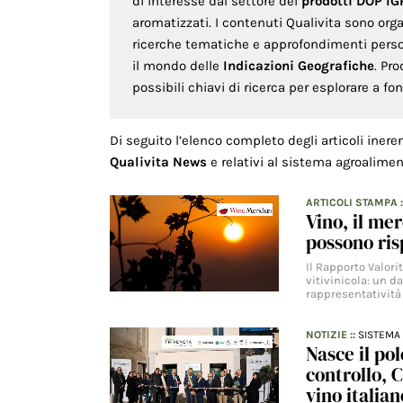
di interesse dal settore dei
prodotti DOP IG
aromatizzati. I contenuti Qualivita sono org
ricerche tematiche e approfondimenti persona
il mondo delle
Indicazioni Geografiche
. Pr
possibili chiavi di ricerca per esplorare a f
Di seguito l’elenco completo degli articoli inere
Qualivita News
e relativi al sistema agroalimen
ARTICOLI STAMPA
Vino, il me
possono ri
Il Rapporto Valori
vitivinicola: un d
rappresentatività 
NOTIZIE
::
SISTEMA 
Nasce il pol
controllo, C
vino italian