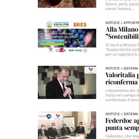
futuro, però, pass
canali horeca,…
NOTIZIE
::
APPUNT
Alla Milano
"Sostenibili
Si terrà a Milano 
"Sostenibilità cer
per un approccio 
NOTIZIE
::
SISTEMA 
Valoritalia 
riconferma 
L’Assemblea dei So
Italia nel campo d
confermato Franc
NOTIZIE
::
SISTEMA 
Federdoc ap
punta sempr
Federdoc, che mant