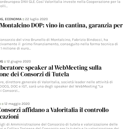
nordeuropea DNV GLE. Così Valoritalia investe nella Cooperazione per la
olli…
IG,
ECONOMIA
::
22 luglio 2020
 Montalcino DOP: vino in cantina, garanzia per
Consorzio del vino Brunello di Montalcino, Fabrizio Bindocci, ha
vamente il primo finanziamento, conseguito nella forma tecnica di
 1 milione di euro…
IG
::
12 giugno 2020
iberatore speaker al WebMeeting sulla
ne dei Consorzi di Tutela
e, direttore generale di Valoritalia, società leader nelle attività di
i DOCG, DOC e IGT, sarà una degli speaker del WebMeeting “La
i Consorzi…
: ::
12 maggio 2020
onsorzi affidano a Valoritalia il controllo
icazioni
igli di Amministrazione del Consorzio di tutela e valorizzazione delle
ri e Collina Torinese del Consorzio per la tutela e la valorizzazione dei