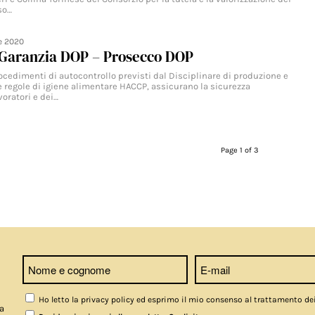
so…
le 2020
Garanzia DOP – Prosecco DOP
ocedimenti di autocontrollo previsti dal Disciplinare di produzione e
le regole di igiene alimentare HACCP, assicurano la sicurezza
voratori e dei…
Page 1 of 3
Ho letto la privacy policy ed esprimo il mio consenso al trattamento de
a