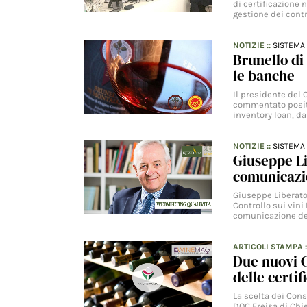
di certificazione 
gestione dei contr
NOTIZIE
::
SISTEMA 
Brunello di
le banche
Il presidente del 
commentato positi
inventory loan, da
NOTIZIE
::
SISTEMA 
Giuseppe L
comunicazio
Giuseppe Liberator
Controllo sui vin
comunicazione de
ARTICOLI STAMPA
:
Due nuovi C
delle certif
La scelta dei Cons
DOC Freisa di Chie