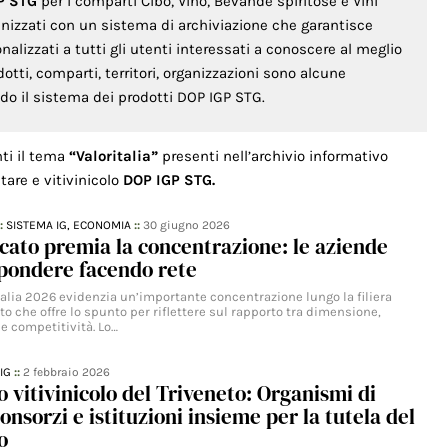
P STG
per i comparti Cibo, Vino, Bevande spiritose e Vini
anizzati con un sistema di archiviazione che garantisce
lizzati a tutti gli utenti interessati a conoscere al meglio
odotti, comparti, territori, organizzazioni sono alcune
ondo il sistema dei prodotti DOP IGP STG.
nti il tema
“Valoritalia”
presenti nell’archivio informativo
tare e vitivinicolo
DOP IGP STG.
::
SISTEMA IG,
ECONOMIA
::
30 giugno 2026
rcato premia la concentrazione: le aziende
spondere facendo rete
talia 2026 evidenzia un’importante concentrazione lungo la filiera
ato che offre lo spunto per riflettere sul rapporto tra dimensione,
e competitività. Lo…
IG
::
2 febbraio 2026
o vitivinicolo del Triveneto: Organismi di
onsorzi e istituzioni insieme per la tutela del
o