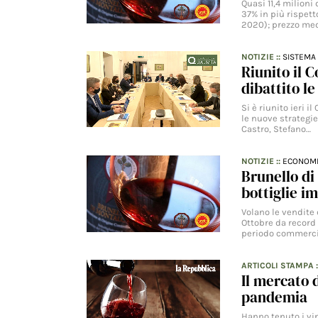
Quasi 11,4 milioni
37% in più rispett
2020); prezzo me
NOTIZIE
::
SISTEMA 
Riunito il C
dibattito le
Si è riunito ieri i
le nuove strategie
Castro, Stefano…
NOTIZIE
::
ECONOM
Brunello di
bottiglie i
Volano le vendite 
Ottobre da record 
periodo commerci
ARTICOLI STAMPA
Il mercato d
pandemia
Hanno tenuto i vin