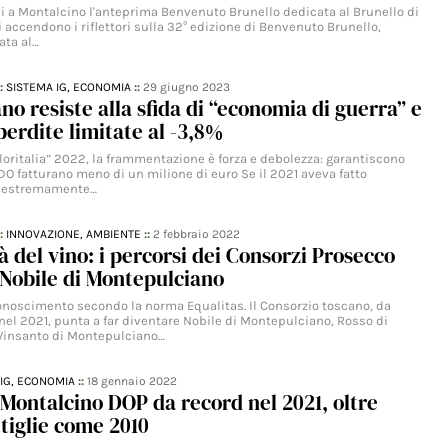
ni a Montalcino l'anteprima Benvenuto Brunello dedicata al Brunello di
accendono i riflettori sulla 32° edizione di Benvenuto Brunello,
ata al…
::
SISTEMA IG,
ECONOMIA
::
29 giugno 2023
iano resiste alla sfida di “economia di guerra” e
perdite limitate al -3,8%
loritalia” 2022, la frammentazione è forza e debolezza: garantiscono
DO fatturano meno di un milione di euro Se il 2021 aveva fatto
i estremamente…
::
INNOVAZIONE,
AMBIENTE
::
2 febbraio 2022
tà del vino: i percorsi dei Consorzi Prosecco
Nobile di Montepulciano
iconoscimento secondo la norma Equalitas. Il Consorzio toscano, da
nel 2021, punta a far diventare Nobile di Montepulciano, Rosso di
Vinsanto di Montepulciano…
IG,
ECONOMIA
::
18 gennaio 2022
 Montalcino DOP da record nel 2021, oltre
ttiglie come 2010