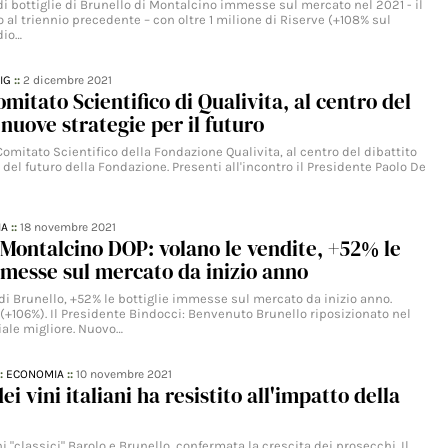
 di bottiglie di Brunello di Montalcino immesse sul mercato nel 2021 - il
o al triennio precedente – con oltre 1 milione di Riserve (+108% sul
dio…
IG
::
2 dicembre 2021
omitato Scientifico di Qualivita, al centro del
 nuove strategie per il futuro
l Comitato Scientifico della Fondazione Qualivita, al centro del dibattito
 del futuro della Fondazione. Presenti all'incontro il Presidente Paolo De
IA
::
18 novembre 2021
 Montalcino DOP: volano le vendite, +52% le
mmesse sul mercato da inizio anno
di Brunello, +52% le bottiglie immesse sul mercato da inizio anno.
(+106%). Il Presidente Bindocci: Benvenuto Brunello riposizionato nel
ale migliore. Nuovo…
::
ECONOMIA
::
10 novembre 2021
ei vini italiani ha resistito all'impatto della
i "classici" Barolo e Brunello, confermata la crescita dei prosecchi. Il