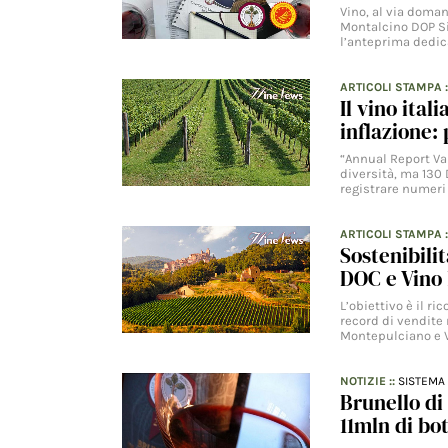
Vino, al via doma
Montalcino DOP Si 
l’anteprima dedic
ARTICOLI STAMPA
Il vino ital
inflazione: 
“Annual Report Va
diversità, ma 130 
registrare numer
ARTICOLI STAMPA
Sostenibili
DOC e Vino 
L’obiettivo è il r
record di vendite 
Montepulciano e 
NOTIZIE
::
SISTEMA 
Brunello di
11mln di bo