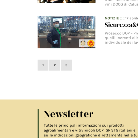
vini DOCG di Calu
NOTIZIE
:: ::
17 apri
Sicurezza&
Prosecco DOP – Pr
quelli inerenti al
individuale dei la
1
2
3
Newsletter
Tutte le principali informazioni sui prodotti
agroalimentari e vitivinicoli DOP IGP STG italiani e
sulle indicazioni geografiche direttamente nella tu