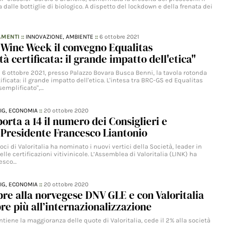
a dalle bottiglie di biologico. A dispetto del lockdown e della frenata dei
AMENTI
::
INNOVAZIONE,
AMBIENTE
::
6 ottobre 2021
 Wine Week il convegno Equalitas
tà certificata: il grande impatto dell'etica"
il 6 ottobre 2021, presso Palazzo Bovara Busca Benni, la tavola rotonda
tificata: il grande impatto dell'etica. L'intesa tra BRC-GS ed Equalitas
semplificato",…
IG,
ECONOMIA
::
20 ottobre 2020
porta a 14 il numero dei Consiglieri e
Presidente Francesco Liantonio
ci di Valoritalia ha nominato i nuovi vertici della Società, leader in
elle certificazioni vitivinicole. L’Assemblea di Valoritalia (LINK) ha
esco…
IG,
ECONOMIA
::
20 ottobre 2020
re alla norvegese DNV GLE e con Valoritalia
e più all’internazionalizzazione
iene la maggioranza delle quote di Valoritalia, cede il 2% alla società