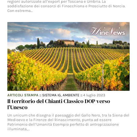
regioni autorizzate all’export per Toscana e Umbria. La
soddisfazione dei consorzi di Finocchiona e Prosciutto di Norcia.
Con estrema…
ARTICOLI STAMPA
::
SISTEMA IG,
AMBIENTE
::
4 luglio 2023
Il territorio del Chianti Classico DOP verso
l’Unesco
Un unicum che disegna il paesaggio del Gallo Nero, tra la Siena del
Medioevo e la Firenze del Rinascimento, punta ad essere
Patrimonio dell’Umanità Esempio perfetto di antropizzazione
illuminata,…