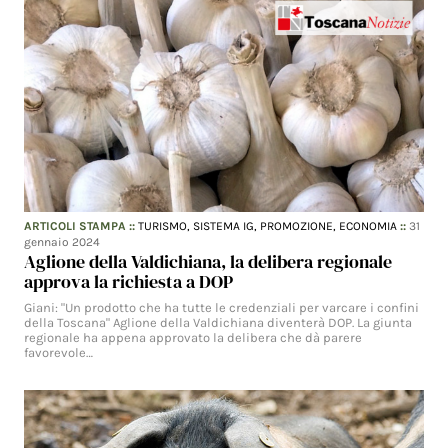
ARTICOLI STAMPA
::
TURISMO,
SISTEMA IG,
PROMOZIONE,
ECONOMIA
::
31
gennaio 2024
Aglione della Valdichiana, la delibera regionale
approva la richiesta a DOP
Giani: "Un prodotto che ha tutte le credenziali per varcare i confini
della Toscana" Aglione della Valdichiana diventerà DOP. La giunta
regionale ha appena approvato la delibera che dà parere
favorevole…