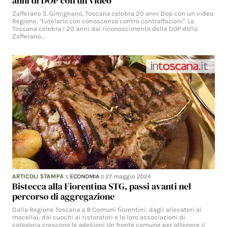
anni di DOP con un video
Zafferano S. Gimignano, Toscana celebra 20 anni Dop con un video.
Regione, "tutelarlo con conoscenza contro contraffazioni". La
Toscana celebra i 20 anni dal riconoscimento della DOP dello
Zafferano…
ARTICOLI STAMPA
::
ECONOMIA
::
27 maggio 2024
Bistecca alla Fiorentina STG, passi avanti nel
percorso di aggregazione
Dalla Regione Toscana a 8 Comuni fiorentini, dagli allevatori ai
macellai, dai cuochi ai ristoratori e le loro associazioni di
categoria crescono le adesioni Un fronte comune per ottenere il