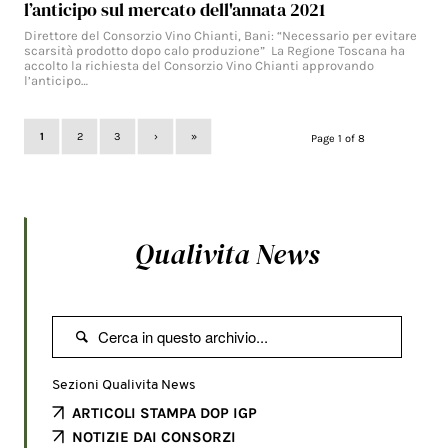
l’anticipo sul mercato dell'annata 2021
Direttore del Consorzio Vino Chianti, Bani: “Necessario per evitare
scarsità prodotto dopo calo produzione” La Regione Toscana ha
accolto la richiesta del Consorzio Vino Chianti approvando
l’anticipo…
1
2
3
›
»
Page 1 of 8
Qualivita News

Sezioni Qualivita News
ARTICOLI STAMPA DOP IGP
NOTIZIE DAI CONSORZI