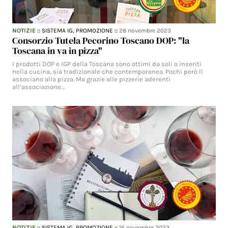
NOTIZIE
::
SISTEMA IG,
PROMOZIONE
::
28 novembre 2023
Consorzio Tutela Pecorino Toscano DOP: "la
Toscana in va in pizza"
I prodotti DOP e IGP della Toscana sono ottimi da soli o inseriti
nella cucina, sia tradizionale che contemporanea. Pochi però li
associano alla pizza. Ma grazie alle pizzerie aderenti
all’associazione…
NOTIZIE
::
SISTEMA IG,
PROMOZIONE
::
16 novembre 2023