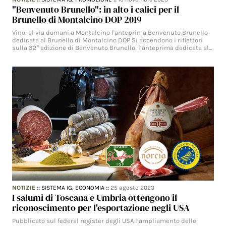
"Benvenuto Brunello": in alto i calici per il
Brunello di Montalcino DOP 2019
Vino, al via domani a Montalcino l'anteprima Benvenuto Brunello
dedicata al Brunello di Montalcino DOP Si accendono i riflettori
sulla 32° edizione di Benvenuto Brunello, l’anteprima dedicata al…
NOTIZIE
::
SISTEMA IG,
ECONOMIA
::
25 agosto 2023
I salumi di Toscana e Umbria ottengono il
riconoscimento per l'esportazione negli USA
Pubblicato sul federal register degli USA l’ampliamento delle