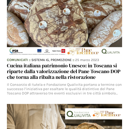
COMUNICATI
::
SISTEMA IG,
PROMOZIONE
::
25 marzo 2023
Cucina italiana patrimonio Unesco: in Toscana si
riparte dalla valorizzazione del Pane Toscano DOP
che torna alla ribalta nella ristorazione
Il Consorzio di tutela e Fondazione Qualivita portano a termine con
successo l’iniziativa per esaltare le qualità distintive del Pane
Toscano DOP attraverso tre eventi esclusivi in tre città simbolo…