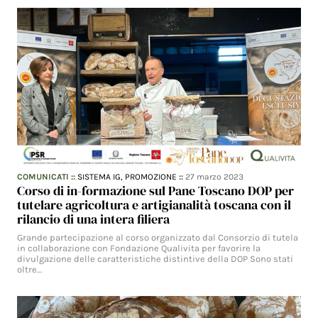
COMUNICATI
::
SISTEMA IG,
PROMOZIONE
::
27 marzo 2023
Corso di in-formazione sul Pane Toscano DOP per
tutelare agricoltura e artigianalità toscana con il
rilancio di una intera filiera
Grande partecipazione al corso organizzato dal Consorzio di tutela
in collaborazione con Fondazione Qualivita per favorire la
divulgazione delle caratteristiche distintive della DOP Sono stati
oltre…