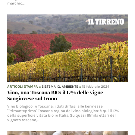
marchio…
ARTICOLI STAMPA
::
SISTEMA IG,
AMBIENTE
::
15 febbraio 2024
Vino, una Toscana BIO: il 17% delle vigne
Sangiovese sul trono
Vino biologico in Toscana: i dati diffusi alle kermesse
"PrimAnteprima" Toscana regina del vino biologico: è qui il 17%
della superficie vitata bio in Italia. Su quasi 61mila ettari del
vigneto toscano,…