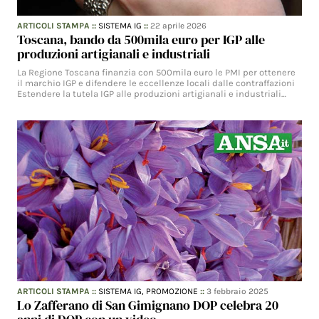
ARTICOLI STAMPA
::
SISTEMA IG
::
22 aprile 2026
Toscana, bando da 500mila euro per IGP alle
produzioni artigianali e industriali
La Regione Toscana finanzia con 500mila euro le PMI per ottenere
il marchio IGP e difendere le eccellenze locali dalle contraffazioni
Estendere la tutela IGP alle produzioni artigianali e industriali…
ARTICOLI STAMPA
::
SISTEMA IG,
PROMOZIONE
::
3 febbraio 2025
Lo Zafferano di San Gimignano DOP celebra 20