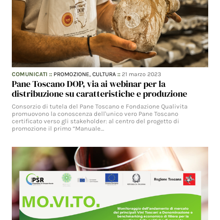
COMUNICATI
::
PROMOZIONE,
CULTURA
::
21 marzo 2023
Pane Toscano DOP, via ai webinar per la
distribuzione su caratteristiche e produzione
Consorzio di tutela del Pane Toscano e Fondazione Qualivita
promuovono la conoscenza dell'unico vero Pane Toscano
certificato verso gli stakeholder: al centro del progetto di
promozione il primo “Manuale…