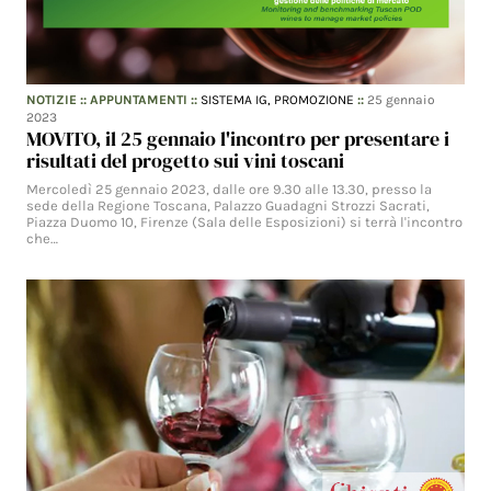
NOTIZIE
::
APPUNTAMENTI
::
SISTEMA IG,
PROMOZIONE
::
25 gennaio
2023
MOVITO, il 25 gennaio l'incontro per presentare i
risultati del progetto sui vini toscani
Mercoledì 25 gennaio 2023, dalle ore 9.30 alle 13.30, presso la
sede della Regione Toscana, Palazzo Guadagni Strozzi Sacrati,
Piazza Duomo 10, Firenze (Sala delle Esposizioni) si terrà l'incontro
che…