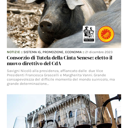
NOTIZIE
::
SISTEMA IG,
PROMOZIONE,
ECONOMIA
::
21 dicembre 2023
Consorzio di Tutela della Cinta Senese: eletto il
nuovo direttivo del CdA
Savigni Nicolò alla presidenza, affiancato dalle due Vice
Presidenti Francesca Grascelli e Margherita Vanni. Grande
consapevolezza del difficile momento del mondo suinicolo, ma
grande determinazione…