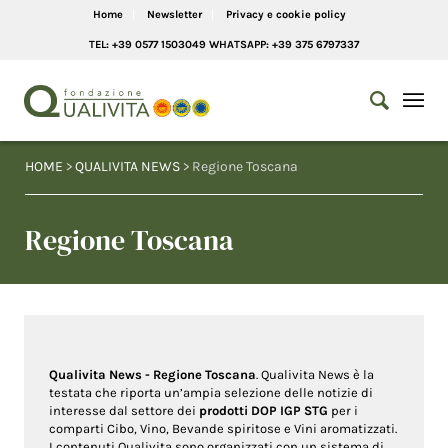
Home
Newsletter
Privacy e cookie policy
TEL: +39 0577 1503049 WHATSAPP: +39 375 6797337
HOME
>
QUALIVITA NEWS
> Regione Toscana
Regione Toscana
Qualivita News - Regione Toscana
. Qualivita News è la
testata che riporta un’ampia selezione delle notizie di
interesse dal settore dei
prodotti DOP IGP STG
per i
comparti Cibo, Vino, Bevande spiritose e Vini aromatizzati.
I contenuti Qualivita sono organizzati con un sistema di