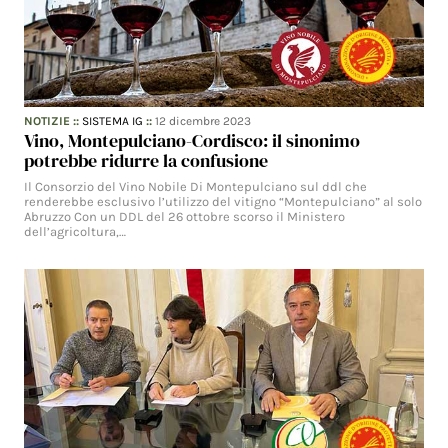
NOTIZIE
::
SISTEMA IG
::
12 dicembre 2023
Vino, Montepulciano-Cordisco: il sinonimo
potrebbe ridurre la confusione
Il Consorzio del Vino Nobile Di Montepulciano sul ddl che
renderebbe esclusivo l’utilizzo del vitigno “Montepulciano” al solo
Abruzzo Con un DDL del 26 ottobre scorso il Ministero
dell’agricoltura,…