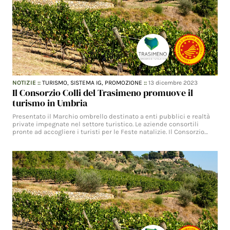
NOTIZIE
::
TURISMO,
SISTEMA IG,
PROMOZIONE
::
13 dicembre 2023
Il Consorzio Colli del Trasimeno promuove il
turismo in Umbria
Presentato il Marchio ombrello destinato a enti pubblici e realtà
private impegnate nel settore turistico. Le aziende consortili
pronte ad accogliere i turisti per le Feste natalizie. Il Consorzio…