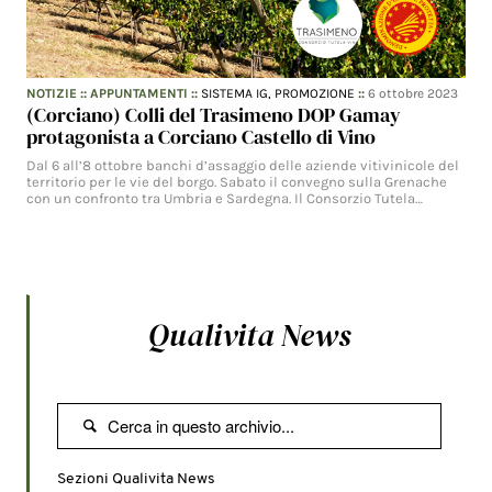
NOTIZIE
::
APPUNTAMENTI
::
SISTEMA IG,
PROMOZIONE
::
6 ottobre 2023
(Corciano) Colli del Trasimeno DOP Gamay
protagonista a Corciano Castello di Vino
Dal 6 all’8 ottobre banchi d’assaggio delle aziende vitivinicole del
territorio per le vie del borgo. Sabato il convegno sulla Grenache
con un confronto tra Umbria e Sardegna. Il Consorzio Tutela…
Qualivita News

Sezioni Qualivita News