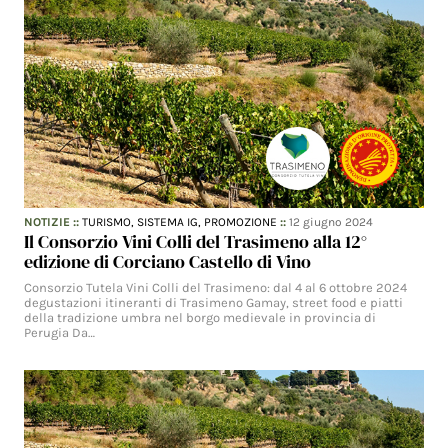
NOTIZIE
::
TURISMO,
SISTEMA IG,
PROMOZIONE
::
12 giugno 2024
Il Consorzio Vini Colli del Trasimeno alla 12°
edizione di Corciano Castello di Vino
Consorzio Tutela Vini Colli del Trasimeno: dal 4 al 6 ottobre 2024
degustazioni itineranti di Trasimeno Gamay, street food e piatti
della tradizione umbra nel borgo medievale in provincia di
Perugia Da…