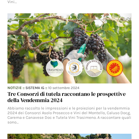
Vini…
NOTIZIE
::
SISTEMA IG
::
10 settembre 2024
Tre Consorzi di tutela raccontano le prospettive
della Vendemmia 2024
Abbiamo raccolto le impressioni e le proiezioni per la vendemmia
2024 dei Consorzi Asolo Prosecco e Vini del Montello, Caluso Docg,
Carema e Canavese Doc e Tutela Vini Trasimeno. A raccontare quali
sono…