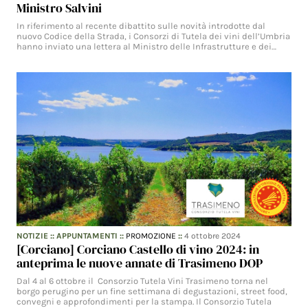
Ministro Salvini
In riferimento al recente dibattito sulle novità introdotte dal
nuovo Codice della Strada, i Consorzi di Tutela dei vini dell’Umbria
hanno inviato una lettera al Ministro delle Infrastrutture e dei…
NOTIZIE
::
APPUNTAMENTI
::
PROMOZIONE
::
4 ottobre 2024
[Corciano] Corciano Castello di vino 2024: in
anteprima le nuove annate di Trasimeno DOP
Dal 4 al 6 ottobre il ​ Consorzio Tutela Vini Trasimeno torna nel
borgo perugino per un fine settimana di degustazioni, street food,
convegni e approfondimenti per la stampa. Il Consorzio Tutela