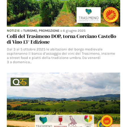
NOTIZIE
::
TURISMO,
PROMOZIONE
::
6 giugno 2025
Colli del Trasimeno DOP, torna Corciano Castello
di Vino 13° Edizione
Dal 3 al 5 ottobre 2025 le abitazioni del borgo medievale
ospiteranno il banco d’assaggio dei vini del Trasimeno, insieme
a street food e piatti della tradizione umbra. Da venerdì
3 a domenica…