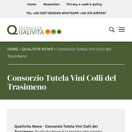
Home
Newsletter
Privacy e cookie policy
TEL: +39 0577 1503049 WHATSAPP: +39 375 6797337
HOME
>
QUALIVITA NEWS
> Consorzio Tutela Vini Colli del
Trasimeno
Consorzio Tutela Vini Colli del
Trasimeno
Qualivita News - Consorzio Tutela Vini Colli del
Trasimeno
. Qualivita News è la testata che riporta