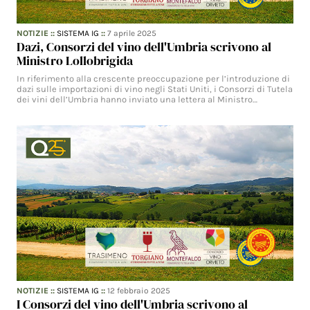
NOTIZIE
::
SISTEMA IG
::
7 aprile 2025
Dazi, Consorzi del vino dell'Umbria scrivono al
Ministro Lollobrigida
In riferimento alla crescente preoccupazione per l’introduzione di
dazi sulle importazioni di vino negli Stati Uniti, i Consorzi di Tutela
dei vini dell’Umbria hanno inviato una lettera al Ministro…
NOTIZIE
::
SISTEMA IG
::
12 febbraio 2025
I Consorzi del vino dell'Umbria scrivono al