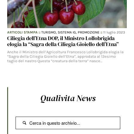
ARTICOLI STAMPA
::
TURISMO,
SISTEMA IG,
PROMOZIONE
::
11 luglio 2023
Ciliegia dell’Etna DOP, il Ministro Lollobrigida
elogia la “Sagra della Ciliegia Gioiello dell’Etna”
Anche il Ministro dell’Agricoltura Francesco Lollobrigida elogia la
“Sagra della Ciliegia Gioiello dell’Etna”, approdata al 13esimo
taglio del nastro Questa “creatura della terra” nasce…
Qualivita News
