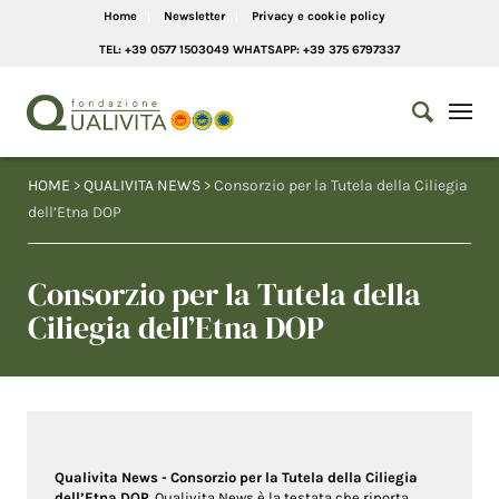
Home
Newsletter
Privacy e cookie policy
TEL: +39 0577 1503049 WHATSAPP: +39 375 6797337
HOME
>
QUALIVITA NEWS
> Consorzio per la Tutela della Ciliegia
dell’Etna DOP
Consorzio per la Tutela della
Ciliegia dell’Etna DOP
Qualivita News - Consorzio per la Tutela della Ciliegia
dell’Etna DOP
. Qualivita News è la testata che riporta