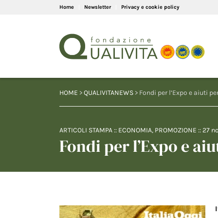
Home
Newsletter
Privacy e cookie policy
HOME
>
QUALIVITANEWS
> Fondi per l’Expo e aiuti p
ARTICOLI STAMPA
::
ECONOMIA
,
PROMOZIONE
::
27 n
Fondi per l’Expo e aiu