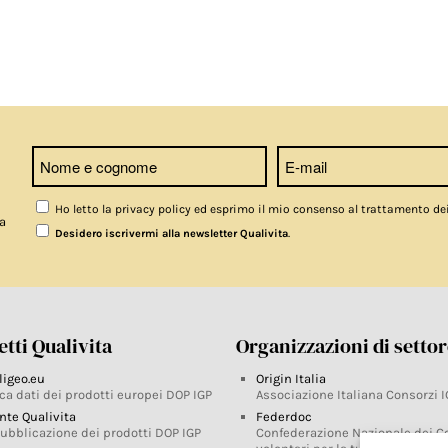
Ho letto la privacy policy ed esprimo il mio consenso al trattamento de
a
.
Desidero iscrivermi alla newsletter Qualivita
tti Qualivita
Organizzazioni di setto
ligeo.eu
Origin Italia
ca dati dei prodotti europei DOP IGP
Associazione Italiana Consorzi I
nte Qualivita
Federdoc
pubblicazione dei prodotti DOP IGP
Confederazione Nazionale dei C