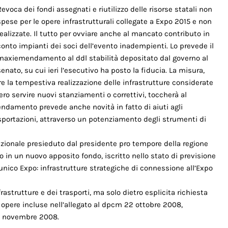
Revoca dei fondi assegnati e riutilizzo delle risorse statali non
spese per le opere infrastrutturali collegate a Expo 2015 e non
realizzate. Il tutto per ovviare anche al mancato contributo in
conto impianti dei soci dell’evento inadempienti. Lo prevede il
maxiemendamento al ddl stabilità depositato dal governo al
senato, su cui ieri l’esecutivo ha posto la fiducia. La misura,
ire la tempestiva realizzazione delle infrastrutture considerate
ero servire nuovi stanziamenti o correttivi, toccherà al
ndamento prevede anche novità in fatto di aiuti agli
esportazioni, attraverso un potenziamento degli strumenti di
uzionale presieduto dal presidente pro tempore della regione
nno in un nuovo apposito fondo, iscritto nello stato di previsione
unico Expo: infrastrutture strategiche di connessione all’Expo
rastrutture e dei trasporti, ma solo dietro esplicita richiesta
opere incluse nell’allegato al dpcm 22 ottobre 2008,
26 novembre 2008.