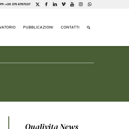
PP: +39 375 6797337
VATORIO
PUBBLICAZIONI
CONTATTI
Qualivita News