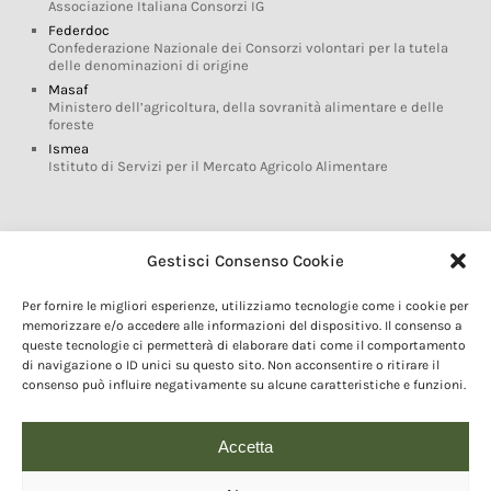
Associazione Italiana Consorzi IG
Federdoc
Confederazione Nazionale dei Consorzi volontari per la tutela
delle denominazioni di origine
Masaf
Ministero dell’agricoltura, della sovranità alimentare e delle
foreste
Ismea
Istituto di Servizi per il Mercato Agricolo Alimentare
Glossario DOP IGP
Gestisci Consenso Cookie
Indicazioni Geografiche
Per fornire le migliori esperienze, utilizziamo tecnologie come i cookie per
Marchi DOP IGP
memorizzare e/o accedere alle informazioni del dispositivo. Il consenso a
Normativa prodotti DOP IGP
queste tecnologie ci permetterà di elaborare dati come il comportamento
Consorzi di Tutela
di navigazione o ID unici su questo sito. Non acconsentire o ritirare il
consenso può influire negativamente su alcune caratteristiche e funzioni.
Farm To Fork e prodotti DOP IGP
Dop economy
Riforma Sistema IG
Accetta
Turismo DOP