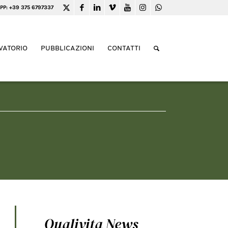
PP: +39 375 6797337
VATORIO
PUBBLICAZIONI
CONTATTI
Qualivita News