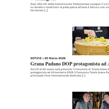
Dazi USA-UE: dalla Commissione Parlamentare europea il via 
su durata e condizioni la palla passa all’aula A fatica e con un
far tornare […]
NOTIZIE
:: 20 Marzo 2026
Grana Padano DOP protagonista ad 
Dal 23 al 26 marzo sarà presente il Consorzio di Tutela Grana 
protagonista ad Alimentaria 2026 Il Consorzio Tutela Grana P
principale fiera internazionale dedicata […]