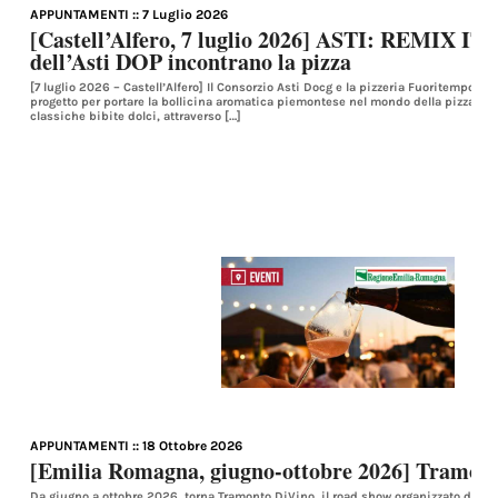
APPUNTAMENTI
:: 7 Luglio 2026
[Castell’Alfero, 7 luglio 2026] ASTI: REMIX IT! 
dell’Asti DOP incontrano la pizza
[7 luglio 2026 – Castell’Alfero] Il Consorzio Asti Docg e la pizzeria Fuoritempo d
progetto per portare la bollicina aromatica piemontese nel mondo della pizza, co
classiche bibite dolci, attraverso […]
APPUNTAMENTI
:: 18 Ottobre 2026
[Emilia Romagna, giugno-ottobre 2026] Tramon
Da giugno a ottobre 2026, torna Tramonto DiVino, il road show organizzato da En