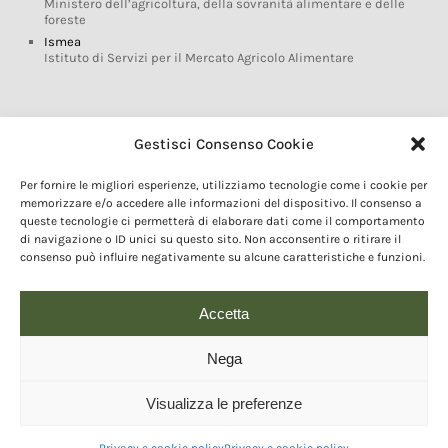
Ministero dell’agricoltura, della sovranità alimentare e delle
foreste
Ismea
Istituto di Servizi per il Mercato Agricolo Alimentare
Glossario DOP IGP
Gestisci Consenso Cookie
Indicazioni Geografiche
Per fornire le migliori esperienze, utilizziamo tecnologie come i cookie per
Marchi DOP IGP
memorizzare e/o accedere alle informazioni del dispositivo. Il consenso a
Normativa prodotti DOP IGP
queste tecnologie ci permetterà di elaborare dati come il comportamento
Consorzi di Tutela
di navigazione o ID unici su questo sito. Non acconsentire o ritirare il
consenso può influire negativamente su alcune caratteristiche e funzioni.
Farm To Fork e prodotti DOP IGP
Dop economy
Riforma Sistema IG
Accetta
Turismo DOP
Nega
Visualizza le preferenze
© 2020 Copyright - Fondazione Qualivita :: Credits:
IDEM ADV Grafica web
comunicazione