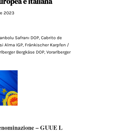
uropea e italiana
re 2023
franbolu Safranı DOP, Cabrito de
i Alma IGP, Fränkischer Karpfen /
rlberger Bergkäse DOP, Vorarlberger
 denominazione – GUUE L