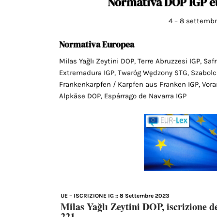
Normativa DOP IGP
e
4 – 8 settemb
Normativa Europea
Milas Yağlı Zeytini DOP, Terre Abruzzesi IGP, Sa
Extremadura IGP, Twaróg Wędzony STG, Szabolcs
Frankenkarpfen / Karpfen aus Franken IGP, Vora
Alpkäse DOP, Espárrago de Navarra IGP
UE – ISCRIZIONE IG
:: 8 Settembre 2023
Milas Yağlı Zeytini DOP, iscrizione
221