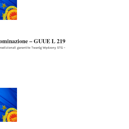
nominazione – GUUE L 219
 tradizionali garantite Twaróg Wędzony STG –