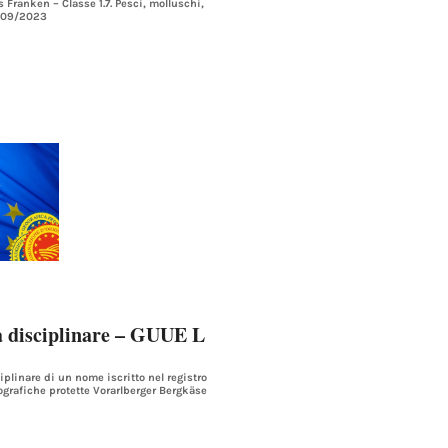
Franken – Classe 1.7. Pesci, molluschi,
6/09/2023
a disciplinare – GUUE L
linare di un nome iscritto nel registro
ografiche protette Vorarlberger Bergkäse