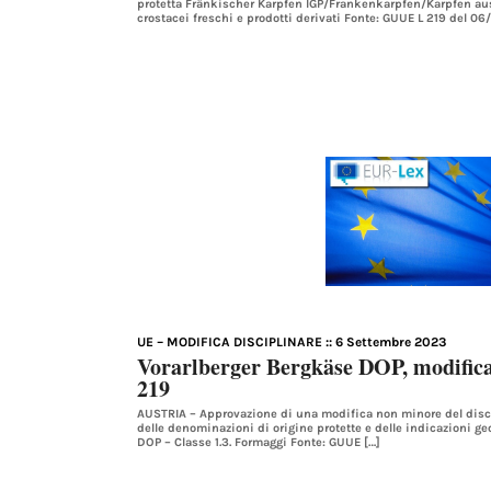
protetta Fränkischer Karpfen IGP/Frankenkarpfen/Karpfen aus 
crostacei freschi e prodotti derivati Fonte: GUUE L 219 del 0
UE – MODIFICA DISCIPLINARE
:: 6 Settembre 2023
Vorarlberger Bergkäse DOP, modific
219
AUSTRIA – Approvazione di una modifica non minore del discip
delle denominazioni di origine protette e delle indicazioni ge
DOP – Classe 1.3. Formaggi Fonte: GUUE […]