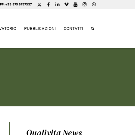
PP: +39 375 6797337
VATORIO
PUBBLICAZIONI
CONTATTI
Qualivita News