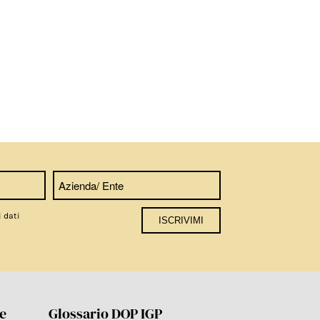
i dati
re
Glossario DOP IGP