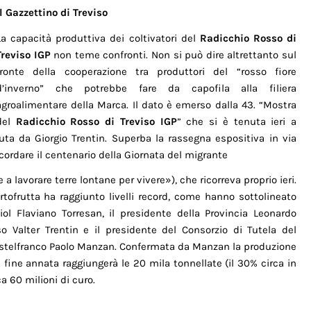
Il Gazzettino di Treviso
La capacità produttiva dei coltivatori del
Radicchio Rosso di
Treviso IGP
non teme confronti. Non si può dire altrettanto sul
fronte della cooperazione tra produttori del “rosso fiore
d’inverno” che potrebbe fare da capofila alla filiera
agroalimentare della Marca. Il dato è emerso dalla 43. “Mostra
del
Radicchio Rosso di Treviso IGP
” che si è tenuta ieri a
duta da Giorgio Trentin. Superba la rassegna espositiva in via
cordare il centenario della Giornata del migrante
a lavorare terre lontane per vivere»), che ricorreva proprio ieri.
ortofrutta ha raggiunto livelli record, come hanno sottolineato
ziol Flaviano Torresan, il presidente della Provincia Leonardo
iso Valter Trentin e il presidente del Consorzio di Tutela del
Castelfranco Paolo Manzan. Confermata da Manzan la produzione
 fine annata raggiungerà le 20 mila tonnellate (il 30% circa in
ca 60 milioni di curo.