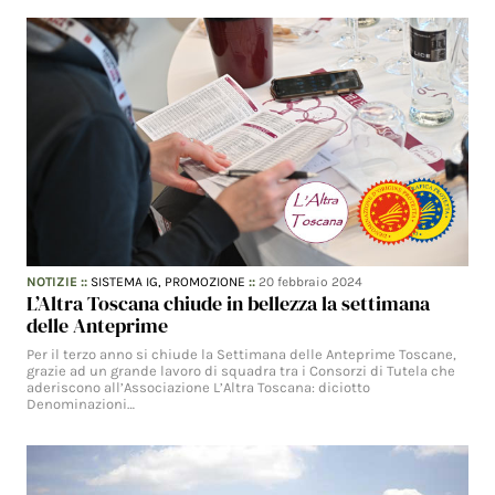
NOTIZIE
::
SISTEMA IG,
PROMOZIONE
::
20 febbraio 2024
L’Altra Toscana chiude in bellezza la settimana
delle Anteprime
Per il terzo anno si chiude la Settimana delle Anteprime Toscane,
grazie ad un grande lavoro di squadra tra i Consorzi di Tutela che
aderiscono all’Associazione L’Altra Toscana: diciotto
Denominazioni…