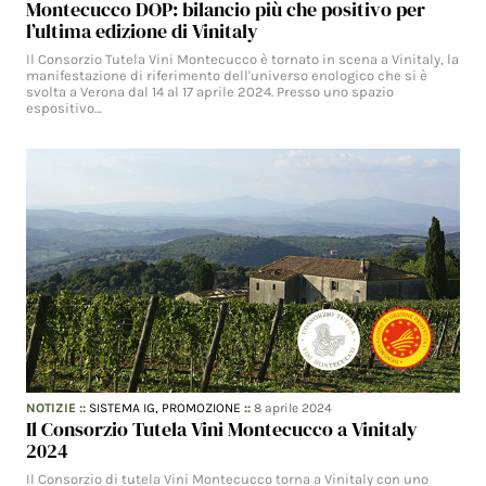
Montecucco DOP: bilancio più che positivo per
l’ultima edizione di Vinitaly
Il Consorzio Tutela Vini Montecucco è tornato in scena a Vinitaly, la
manifestazione di riferimento dell'universo enologico che si è
svolta a Verona dal 14 al 17 aprile 2024. Presso uno spazio
espositivo…
NOTIZIE
::
SISTEMA IG,
PROMOZIONE
::
8 aprile 2024
Il Consorzio Tutela Vini Montecucco a Vinitaly
2024
Il Consorzio di tutela Vini Montecucco torna a Vinitaly con uno