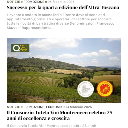
NOTIZIE
::
PROMOZIONE
::
24 febbraio 2025
Successo per la quarta edizione dell’Altra Toscana
L’evento è andato in scena ieri a Firenze dove si sono dati
appuntamento giornalisti e operatori del settore per scoprire
tutte le novità di ben tredici diverse Denominazioni Francesco
Mazzei: “Rappresentiamo…
NOTIZIE
::
PROMOZIONE,
ECONOMIA
::
14 febbraio 2025
Il Consorzio Tutela Vini Montecucco celebra 25
anni di eccellenza e crescita
Il Consorzio Tutela Vini Montecucco celebra 25 anni: