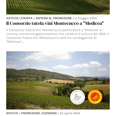
ARTICOLI STAMPA
::
SISTEMA IG,
PROMOZIONE
::
2 maggio 2024
Il Consorzio tutela vini Montecucco a "Medicea"
Il Consorzio Tutela Vini Montecucco parteciperà a "Medicea" a
Livorno, evento enogastronomico che celebra la cultura del 1600. Il
Consorzio Tutela Vini Montecucco sarà tra i protagonisti di
"Medicea",…
NOTIZIE
::
PROMOZIONE,
ECONOMIA
::
22 aprile 2024