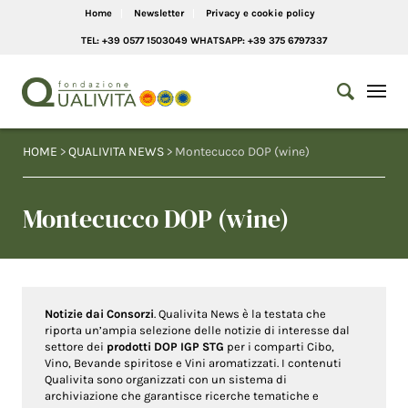
Home
Newsletter
Privacy e cookie policy
TEL: +39 0577 1503049 WHATSAPP: +39 375 6797337
HOME
>
QUALIVITA NEWS
> Montecucco DOP (wine)
Montecucco DOP (wine)
Notizie dai Consorzi
. Qualivita News è la testata che
riporta un’ampia selezione delle notizie di interesse dal
settore dei
prodotti DOP IGP STG
per i comparti Cibo,
Vino, Bevande spiritose e Vini aromatizzati. I contenuti
Qualivita sono organizzati con un sistema di
archiviazione che garantisce ricerche tematiche e