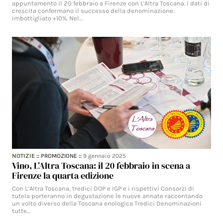
appuntamento il 20 febbraio a Firenze con L'Altra Toscana. I dati di
crescita confermano il successo della denominazione:
imbottigliato +10%. Nel…
NOTIZIE
::
PROMOZIONE
::
9 gennaio 2025
Vino, L’Altra Toscana: il 20 febbraio in scena a
Firenze la quarta edizione
Con L’Altra Toscana, tredici DOP e IGP e i rispettivi Consorzi di
tutela porteranno in degustazione le nuove annate raccontando
un volto diverso della Toscana enologica Tredici Denominazioni
tutte…