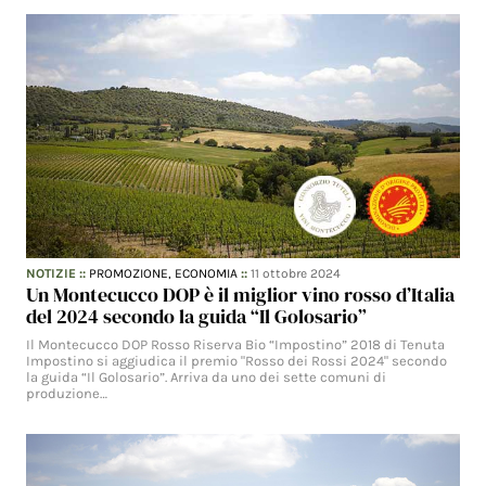
NOTIZIE
::
PROMOZIONE,
ECONOMIA
::
11 ottobre 2024
Un Montecucco DOP è il miglior vino rosso d’Italia
del 2024 secondo la guida “Il Golosario”
Il Montecucco DOP Rosso Riserva Bio “Impostino” 2018 di Tenuta
Impostino si aggiudica il premio "Rosso dei Rossi 2024" secondo
la guida “Il Golosario”. Arriva da uno dei sette comuni di
produzione…