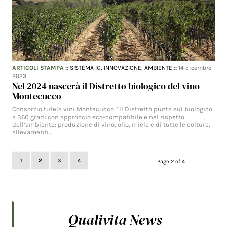
ARTICOLI STAMPA
::
SISTEMA IG,
INNOVAZIONE,
AMBIENTE
::
14 dicembre
2023
Nel 2024 nascerà il Distretto biologico del vino
Montecucco
Consorzio tutela vini Montecucco: "Il Distretto punta sul biologico
a 360 gradi con approccio eco-compatibile e nel rispetto
dell’ambiente: produzione di vino, olio, miele e di tutte le colture,
allevamenti…
1
2
3
4
Page 2 of 4
Qualivita News