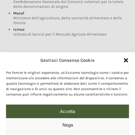
Confederazione Nazionale dei Consorzi volontari per la tutela
delle denominazioni di origine
Masaf
Ministero dell’agricoltura, della sovranità alimentare e delle
foreste
Ismea
Istituto di Servizi per il Mercato Agricolo Alimentare
Glossario DOP IGP
Gestisci Consenso Cookie
Indicazioni Geografiche
Per fornire le migliori esperienze, utilizziamo tecnologie come i cookie per
Marchi DOP IGP
memorizzare e/o accedere alle informazioni del dispositivo. Il consenso a
Normativa prodotti DOP IGP
queste tecnologie ci permetterà di elaborare dati come il comportamento
Consorzi di Tutela
di navigazione o ID unici su questo sito. Non acconsentire o ritirare il
consenso può influire negativamente su alcune caratteristiche e funzioni.
Farm To Fork e prodotti DOP IGP
Dop economy
Riforma Sistema IG
Accetta
Turismo DOP
Nega