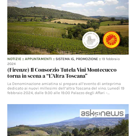
NOTIZIE
::
APPUNTAMENTI
::
SISTEMA IG,
PROMOZIONE
::
19 febbraio
2024
(Firenze) Il Consorzio Tutela Vini Montecucco
torna in scena a “L’Altra Toscana”
La Denominazione amiatina si prepara all’evento di anteprima
dedicato ai nuovi millesimi dell’altra Toscana del vino. Lunedì 19
febbraio 2024, dalle 9.00 alle 19.00 Palazzo degli Affari –…