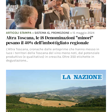
ARTICOLI STAMPA
::
SISTEMA IG,
PROMOZIONE
::
15 maggio 2024
Altra Toscana, le 18 Denominazioni "minori"
pesano il 40% dell’imbottigliato regionale
L'Altra Toscana, cronache dalle anteprime che hanno messo in
luce i territori della Toscana del vino meno noti, dal potenziale
produttivo (e qualitativo) in crescita. Oltre 350 etichette in
degustazione…