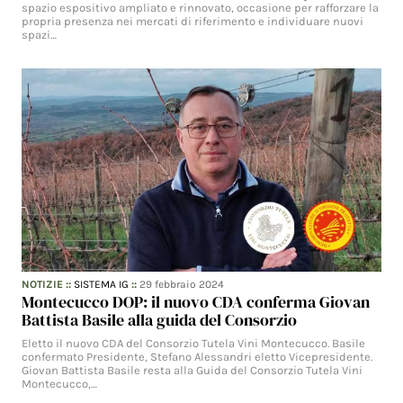
spazio espositivo ampliato e rinnovato, occasione per rafforzare la
propria presenza nei mercati di riferimento e individuare nuovi
spazi…
NOTIZIE
::
SISTEMA IG
::
29 febbraio 2024
Montecucco DOP: il nuovo CDA conferma Giovan
Battista Basile alla guida del Consorzio
Eletto il nuovo CDA del Consorzio Tutela Vini Montecucco. Basile
confermato Presidente, Stefano Alessandri eletto Vicepresidente.
Giovan Battista Basile resta alla Guida del Consorzio Tutela Vini
Montecucco,…