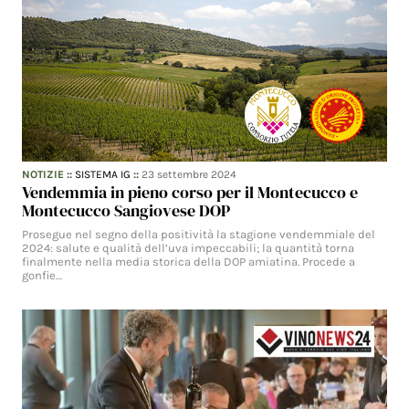
NOTIZIE
::
SISTEMA IG
::
23 settembre 2024
Vendemmia in pieno corso per il Montecucco e
Montecucco Sangiovese DOP
Prosegue nel segno della positività la stagione vendemmiale del
2024: salute e qualità dell’uva impeccabili; la quantità torna
finalmente nella media storica della DOP amiatina. Procede a
gonfie…