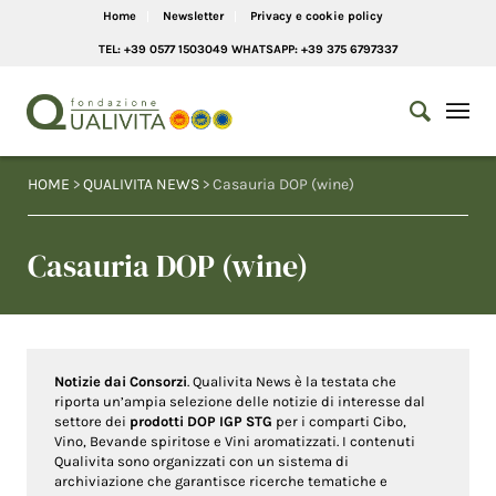
Home
Newsletter
Privacy e cookie policy
TEL: +39 0577 1503049 WHATSAPP: +39 375 6797337
HOME
>
QUALIVITA NEWS
> Casauria DOP (wine)
Casauria DOP (wine)
Notizie dai Consorzi
. Qualivita News è la testata che
riporta un’ampia selezione delle notizie di interesse dal
settore dei
prodotti DOP IGP STG
per i comparti Cibo,
Vino, Bevande spiritose e Vini aromatizzati. I contenuti
Qualivita sono organizzati con un sistema di
archiviazione che garantisce ricerche tematiche e