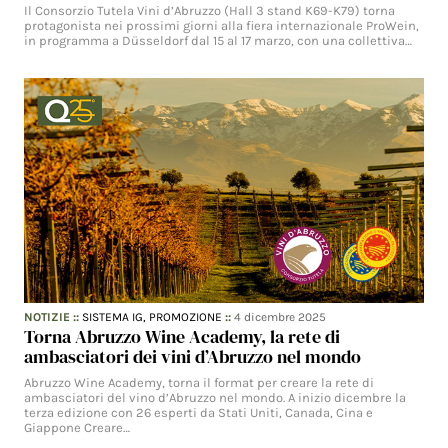
Il Consorzio Tutela Vini d’Abruzzo (Hall 3 stand K69-K79) torna
protagonista nei prossimi giorni alla fiera internazionale ProWein,
in programma a Düsseldorf dal 15 al 17 marzo, con una collettiva…
NOTIZIE
::
SISTEMA IG,
PROMOZIONE
::
4 dicembre 2025
Torna Abruzzo Wine Academy, la rete di
ambasciatori dei vini d’Abruzzo nel mondo
Abruzzo Wine Academy, torna il format per creare la rete di
ambasciatori del vino d’Abruzzo nel mondo. A inizio dicembre la
terza edizione con 26 esperti da Stati Uniti, Canada, Cina e
Giappone Creare…