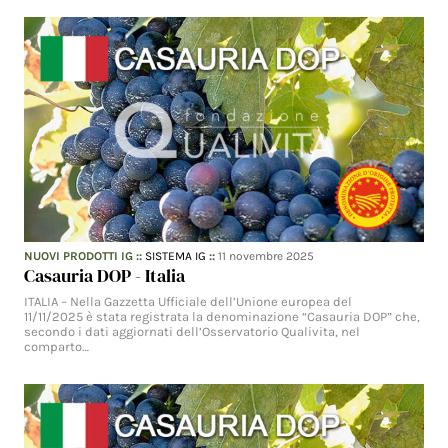
NUOVI PRODOTTI IG
::
SISTEMA IG
::
11 novembre 2025
Casauria DOP - Italia
ITALIA – Nella Gazzetta Ufficiale dell’Unione europea del
11/11/2025 è stata registrata la denominazione “Casauria DOP” che,
secondo i dati aggiornati dell’Osservatorio Qualivita, nel
comparto…