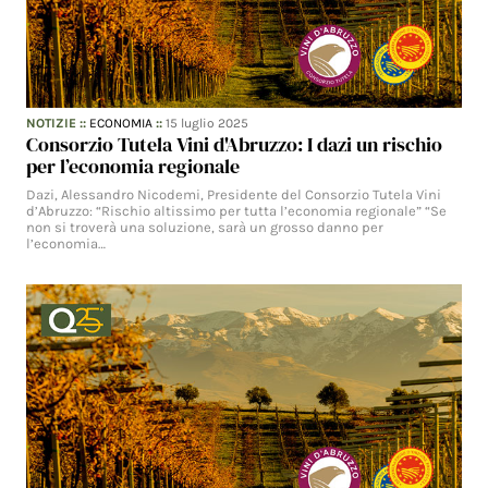
NOTIZIE
::
ECONOMIA
::
15 luglio 2025
Consorzio Tutela Vini d'Abruzzo: I dazi un rischio
per l’economia regionale
Dazi, Alessandro Nicodemi, Presidente del Consorzio Tutela Vini
d’Abruzzo: “Rischio altissimo per tutta l’economia regionale” “Se
non si troverà una soluzione, sarà un grosso danno per
l’economia…