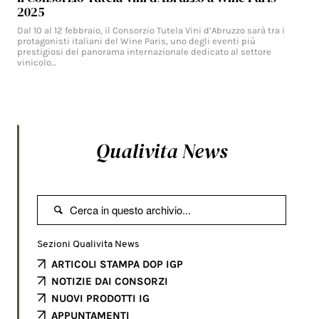
2025
Dal 10 al 12 febbraio, il Consorzio Tutela Vini d’Abruzzo sarà tra i
protagonisti italiani del Wine Paris, uno degli eventi più
prestigiosi del panorama internazionale dedicato al settore
vinicolo…
Qualivita News

Sezioni Qualivita News
ARTICOLI STAMPA DOP IGP
NOTIZIE DAI CONSORZI
NUOVI PRODOTTI IG
APPUNTAMENTI