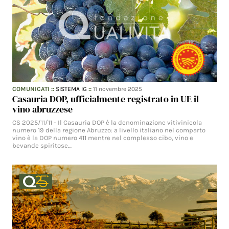
COMUNICATI
::
SISTEMA IG
::
11 novembre 2025
Casauria DOP, ufficialmente registrato in UE il
vino abruzzese
CS 2025/11/11 - Il Casauria DOP è la denominazione vitivinicola
numero 19 della regione Abruzzo: a livello italiano nel comparto
vino è la DOP numero 411 mentre nel complesso cibo, vino e
bevande spiritose…