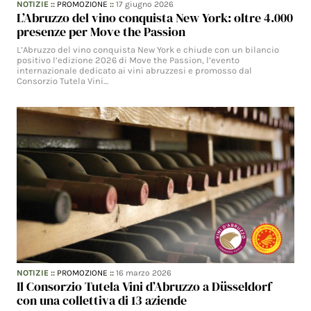
NOTIZIE
::
PROMOZIONE
::
17 giugno 2026
L’Abruzzo del vino conquista New York: oltre 4.000
presenze per Move the Passion
L’Abruzzo del vino conquista New York e chiude con un bilancio
positivo l’edizione 2026 di Move the Passion, l’evento
internazionale dedicato ai vini abruzzesi e promosso dal
Consorzio Tutela Vini…
NOTIZIE
::
PROMOZIONE
::
16 marzo 2026
Il Consorzio Tutela Vini d’Abruzzo a Düsseldorf
con una collettiva di 13 aziende