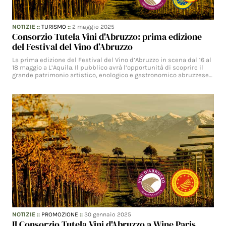
NOTIZIE
::
TURISMO
::
2 maggio 2025
Consorzio Tutela Vini d'Abruzzo: prima edizione
del Festival del Vino d’Abruzzo
La prima edizione del Festival del Vino d’Abruzzo in scena dal 16 al
18 maggio a L’Aquila. Il pubblico avrà l’opportunità di scoprire il
grande patrimonio artistico, enologico e gastronomico abruzzese…
NOTIZIE
::
PROMOZIONE
::
30 gennaio 2025
Il Consorzio Tutela Vini d'Abruzzo a Wine Paris