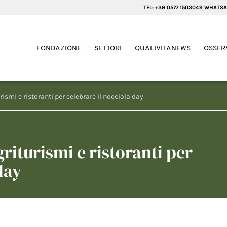
TEL: +39 0577 1503049 WHATSA
FONDAZIONE
SETTORI
QUALIVITANEWS
OSSER
rismi e ristoranti per celebrare il nocciola day
riturismi e ristoranti per
day