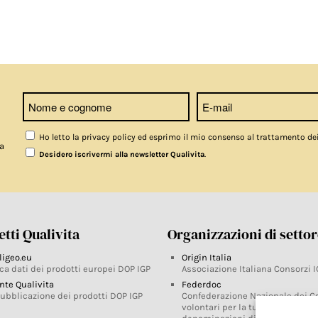
Ho letto la privacy policy ed esprimo il mio consenso al trattamento de
a
.
Desidero iscrivermi alla newsletter Qualivita
tti Qualivita
Organizzazioni di setto
ligeo.eu
Origin Italia
ca dati dei prodotti europei DOP IGP
Associazione Italiana Consorzi I
nte Qualivita
Federdoc
pubblicazione dei prodotti DOP IGP
Confederazione Nazionale dei C
volontari per la tutela delle