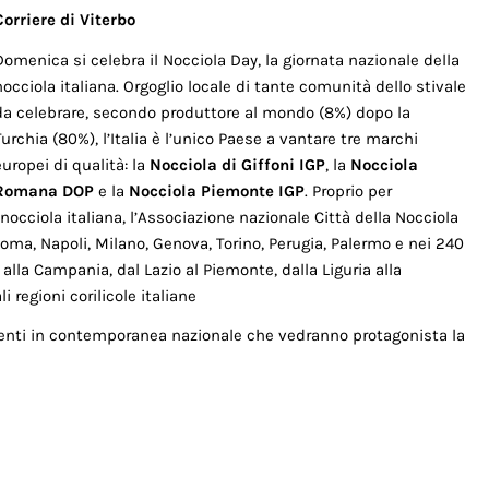
Corriere di Viterbo
Domenica si celebra il Nocciola Day, la giornata nazionale della
nocciola italiana. Orgoglio locale di tante comunità dello stivale
da celebrare, secondo produttore al mondo (8%) dopo la
Turchia (80%), l’Italia è l’unico Paese a vantare tre marchi
europei di qualità: la
Nocciola di Giffoni IGP
, la
Nocciola
Romana DOP
e la
Nocciola Piemonte IGP
. Proprio per
 nocciola italiana, l’Associazione nazionale Città della Nocciola
oma, Napoli, Milano, Genova, Torino, Perugia, Palermo e nei 240
a alla Campania, dal Lazio al Piemonte, dalla Liguria alla
i regioni corilicole italiane
eventi in contemporanea nazionale che vedranno protagonista la