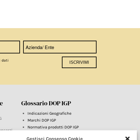
i dati
re
Glossario DOP IGP
Indicazioni Geografiche
G
Marchi DOP IGP
Normativa prodotti DOP IGP
onsorzi
Consorzi di Tutela
Gestisci Consenso Cookie