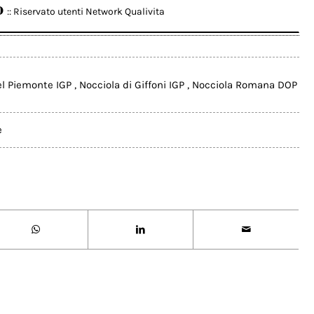
o
:: Riservato utenti Network Qualivita
el Piemonte IGP
,
Nocciola di Giffoni IGP
,
Nocciola Romana DOP
e