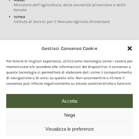
Ministero dell’agricoltura, della sovranità alimentare e delle
foreste
Ismea
Istituto di Servizi per il Mercato Agricolo Alimentare
Glossario DOP IGP
Gestisci Consenso Cookie
Indicazioni Geografiche
Per fornire le migliori esperienze, utilizziamo tecnologie come i cookie per
Marchi DOP IGP
memorizzare e/o accedere alle informazioni del dispositivo. Il consenso a
Normativa prodotti DOP IGP
queste tecnologie ci permetterà di elaborare dati come il comportamento
Consorzi di Tutela
di navigazione o ID unici su questo sito. Non acconsentire o ritirare il
consenso può influire negativamente su alcune caratteristiche e funzioni.
Farm To Fork e prodotti DOP IGP
Dop economy
Riforma Sistema IG
Accetta
Turismo DOP
Nega
Visualizza le preferenze
© 2020 Copyright - Fondazione Qualivita :: Credits:
IDEM ADV Grafica web