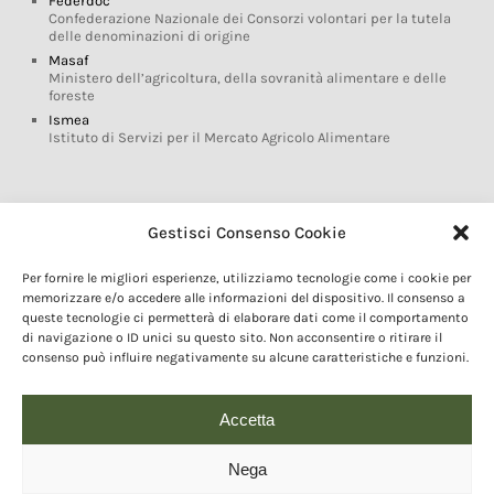
Federdoc
Confederazione Nazionale dei Consorzi volontari per la tutela
delle denominazioni di origine
Masaf
Ministero dell’agricoltura, della sovranità alimentare e delle
foreste
Ismea
Istituto di Servizi per il Mercato Agricolo Alimentare
Glossario DOP IGP
Gestisci Consenso Cookie
Indicazioni Geografiche
Per fornire le migliori esperienze, utilizziamo tecnologie come i cookie per
Marchi DOP IGP
memorizzare e/o accedere alle informazioni del dispositivo. Il consenso a
Normativa prodotti DOP IGP
queste tecnologie ci permetterà di elaborare dati come il comportamento
Consorzi di Tutela
di navigazione o ID unici su questo sito. Non acconsentire o ritirare il
consenso può influire negativamente su alcune caratteristiche e funzioni.
Farm To Fork e prodotti DOP IGP
Dop economy
Riforma Sistema IG
Accetta
Turismo DOP
Nega