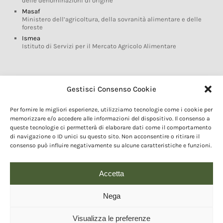
delle denominazioni di origine
Masaf
Ministero dell’agricoltura, della sovranità alimentare e delle
foreste
Ismea
Istituto di Servizi per il Mercato Agricolo Alimentare
Glossario DOP IGP
Gestisci Consenso Cookie
Indicazioni Geografiche
Per fornire le migliori esperienze, utilizziamo tecnologie come i cookie per
Marchi DOP IGP
memorizzare e/o accedere alle informazioni del dispositivo. Il consenso a
Normativa prodotti DOP IGP
queste tecnologie ci permetterà di elaborare dati come il comportamento
Consorzi di Tutela
di navigazione o ID unici su questo sito. Non acconsentire o ritirare il
consenso può influire negativamente su alcune caratteristiche e funzioni.
Farm To Fork e prodotti DOP IGP
Dop economy
Riforma Sistema IG
Accetta
Turismo DOP
Nega
Visualizza le preferenze