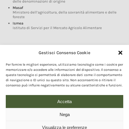
delle denominazioni di origine
Masaf
Ministero dell’agricoltura, della sovranità alimentare e delle
foreste
Ismea
Istituto di Servizi per il Mercato Agricolo Alimentare
Glossario DOP IGP
Gestisci Consenso Cookie
Indicazioni Geografiche
Per fornire le migliori esperienze, utilizziamo tecnologie come i cookie per
Marchi DOP IGP
memorizzare e/o accedere alle informazioni del dispositivo. Il consenso a
Normativa prodotti DOP IGP
queste tecnologie ci permetterà di elaborare dati come il comportamento
Consorzi di Tutela
di navigazione o ID unici su questo sito. Non acconsentire o ritirare il
consenso può influire negativamente su alcune caratteristiche e funzioni.
Farm To Fork e prodotti DOP IGP
Dop economy
Riforma Sistema IG
Accetta
Turismo DOP
Nega
Visualizza le preferenze