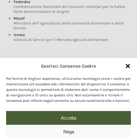
Federdoc
Confederazione Nazionale dei Consorzi volontari per la tutela
delle denominazioni di origine
Masaf
Ministero dell’agricoltura, della sovranità alimentare e delle
foreste
Ismea
Istituto di Servizi per il Mercato Agricolo Alimentare
Glossario DOP IGP
Gestisci Consenso Cookie
Indicazioni Geografiche
Per fornire le migliori esperienze, utilizziamo tecnologie come i cookie per
Marchi DOP IGP
memorizzare e/o accedere alle informazioni del dispositivo. Il consenso a
Normativa prodotti DOP IGP
queste tecnologie ci permetterà di elaborare dati come il comportamento
Consorzi di Tutela
di navigazione o ID unici su questo sito. Non acconsentire o ritirare il
consenso può influire negativamente su alcune caratteristiche e funzioni.
Farm To Fork e prodotti DOP IGP
Dop economy
Riforma Sistema IG
Accetta
Turismo DOP
Nega