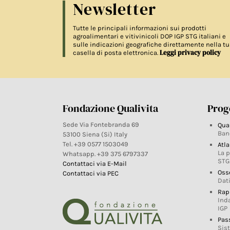
Newsletter
Tutte le principali informazioni sui prodotti
agroalimentari e vitivinicoli DOP IGP STG italiani e
sulle indicazioni geografiche direttamente nella tu
Leggi privacy policy
casella di posta elettronica.
Fondazione Qualivita
Proge
Sede Via Fontebranda 69
Qua
Ban
53100 Siena (Si) Italy
Tel. +39 0577 1503049
Atla
La 
Whatsapp. +39 375 6797337
STG
Contattaci via E-Mail
Oss
Contattaci via PEC
Dati
Rap
Ind
IGP
Pas
Sis