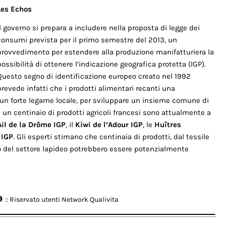
Les Echos
Il governo si prepara a includere nella proposta di legge dei
consumi prevista per il primo semestre del 2013, un
provvedimento per estendere alla produzione manifatturiera la
possibilità di ottenere l’indicazione geografica protetta (IGP).
Questo segno di identificazione europeo creato nel 1992
prevede infatti che i prodotti alimentari recanti una
n forte legame locale, per sviluppare un insieme comune di
 un centinaio di prodotti agricoli francesi sono attualmente a
Ail de la Drôme IGP
, il
Kiwi de l’Adour IGP
, le
Huîtres
 IGP
. Gli esperti stimano che centinaia di prodotti, dal tessile
 o del settore lapideo potrebbero essere potenzialmente
o
:: Riservato utenti Network Qualivita