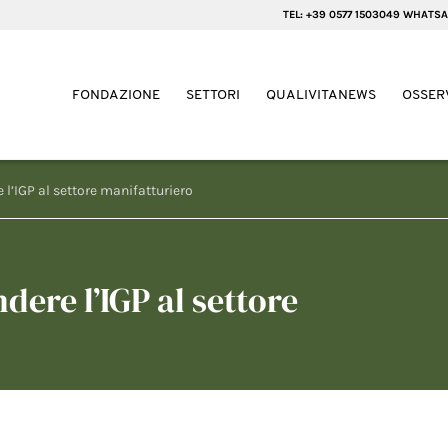
TEL: +39 0577 1503049 WHATSA
FONDAZIONE
SETTORI
QUALIVITANEWS
OSSER
 l’IGP al settore manifatturiero
dere l’IGP al settore