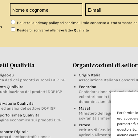
Ho letto la privacy policy ed esprimo il mio consenso al trattamento de
a
.
Desidero iscrivermi alla newsletter Qualivita
tti Qualivita
Organizzazioni di setto
ligeo.eu
Origin Italia
ca dati dei prodotti europei DOP IGP
Associazione Italiana Consorzi I
nte Qualivita
Federdoc
pubblicazione dei prodotti DOP IGP
Confederazione Nazionale dei C
volontari per la tutela delle
denominazioni di origine
ervatorio Qualivita
 ed analisi del settore DOP IGP
Masaf
Per fornire 
Ministero dell’agricoltura, della
porto Ismea Qualivita
sovranità alimentare e delle for
e/o accedere
agine economica sui prodotti DOP
permetterà d
Ismea
questo sito.
Istituto di Servizi per il Mercato
saporto Digitale
Agricolo Alimentare
alcune carat
tema di anticontraffazione e