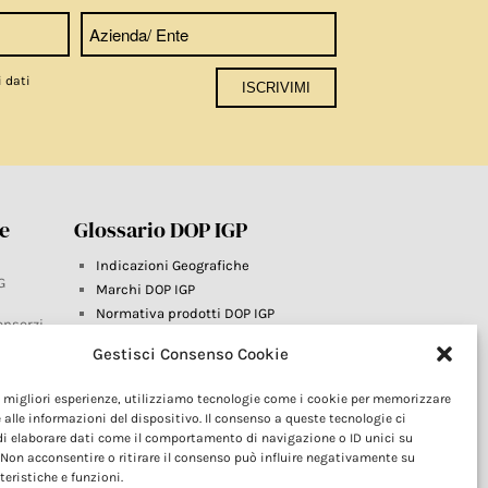
i dati
re
Glossario DOP IGP
Indicazioni Geografiche
G
Marchi DOP IGP
Normativa prodotti DOP IGP
onsorzi
Consorzi di Tutela
Gestisci Consenso Cookie
Farm To Fork e prodotti DOP IGP
Dop economy
le migliori esperienze, utilizziamo tecnologie come i cookie per memorizzare
Riforma Sistema IG
este
 alle informazioni del dispositivo. Il consenso a queste tecnologie ci
Turismo DOP
i elaborare dati come il comportamento di navigazione o ID unici su
 Non acconsentire o ritirare il consenso può influire negativamente su
teristiche e funzioni.