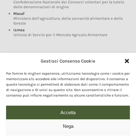
Confederazione Nazionale dei Consorzi volontari per la tutela
delle denominazioni di origine
Masaf
Ministero dell’agricoltura, della sovranità alimentare e delle
foreste
Ismea
Istituto di Servizi per il Mercato Agricolo Alimentare
Glossario DOP IGP
Gestisci Consenso Cookie
Indicazioni Geografiche
Per fornire le migliori esperienze, utilizziamo tecnologie come i cookie per
Marchi DOP IGP
memorizzare e/o accedere alle informazioni del dispositivo. Il consenso a
Normativa prodotti DOP IGP
queste tecnologie ci permetterà di elaborare dati come il comportamento
Consorzi di Tutela
di navigazione o ID unici su questo sito. Non acconsentire o ritirare il
consenso può influire negativamente su alcune caratteristiche e funzioni.
Farm To Fork e prodotti DOP IGP
Dop economy
Riforma Sistema IG
Accetta
Turismo DOP
Nega